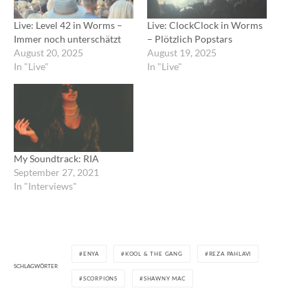
Live: Level 42 in Worms –
Live: ClockClock in Worms
Immer noch unterschätzt
– Plötzlich Popstars
August 20, 2025
August 19, 2025
In "Live"
In "Live"
My Soundtrack: RIA
September 27, 2021
In "Interviews"
ENYA
KOOL & THE GANG
REZA PAHLAVI
SCHLAGWÖRTER
SCORPIONS
SHAWNY MAC