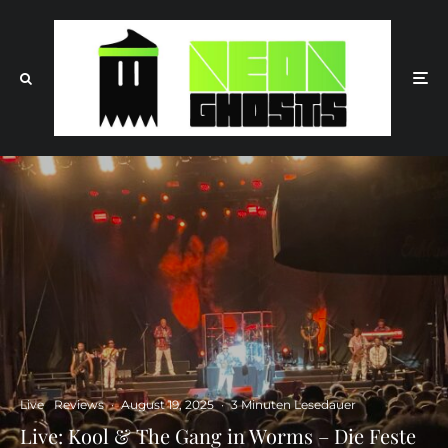
Live
Reviews
·
August 19, 2025
·
3 Minuten Lesedauer
Live: Kool & The Gang in Worms – Die Feste