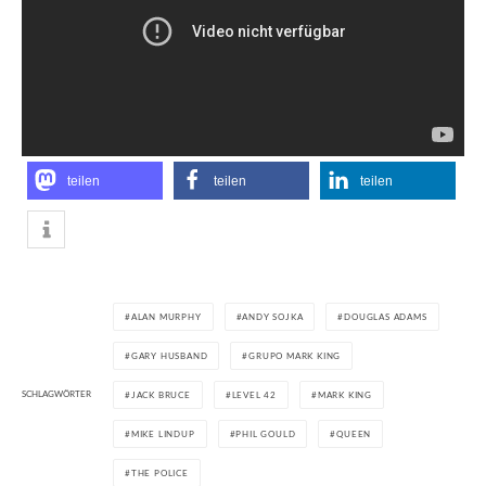
teilen
teilen
teilen
ALAN MURPHY
ANDY SOJKA
DOUGLAS ADAMS
GARY HUSBAND
GRUPO MARK KING
SCHLAGWÖRTER
JACK BRUCE
LEVEL 42
MARK KING
MIKE LINDUP
PHIL GOULD
QUEEN
THE POLICE