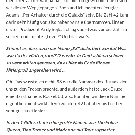
mehrerer Zahlen war damals ziemlich ungewöhnlich, also sind
wir diesen Weg gegangen. Boon und ich mochten Douglas
Adams’ „Per Anhalter durch die Galaxis“ sehr. Die Zahl 42 kam
darin sehr häufig vor, also haben wir sie übernommen. Unser
erster Produzent Andy Sojka schlug vor, etwas vor die Zahl zu
setzen, und meinte: „Level?“ Und das war’s.
Stimmt es, dass auch der Name „88“ diskutiert wurde? Was
war da der Hintergrund? Das wäre in Deutschland schwer
zu vermarkten gewesen, da es hier als Code für den
Hitlergruß angesehen wird …
Oh! Das wusste ich nicht. 88 war die Nummer des Busses, der
uns zu den Proben brachte, und außerdem hatte Jack Bruce
eine Band namens Rocket 88, also konnten wir diese Nummer
eigentlich nicht wirklich verwenden. 42 hat aber bis hierher
sehr gut funktioniert.
In den 1980ern haben Sie große Namen wie The Police,
Queen, Tina Turner und Madonna auf Tour supportet.