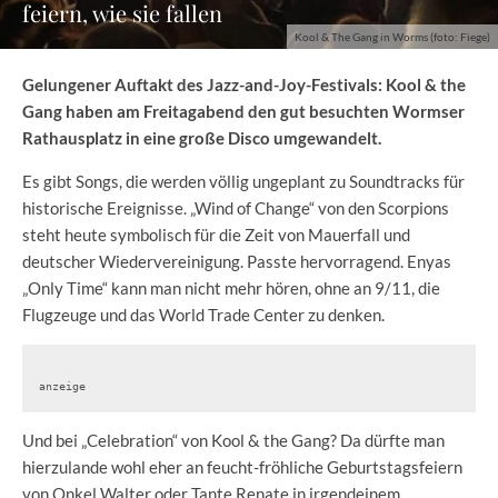
feiern, wie sie fallen
Kool & The Gang in Worms (foto: Fiege)
Gelungener Auftakt des Jazz-and-Joy-Festivals: Kool & the
Gang haben am Freitagabend den gut besuchten Wormser
Rathausplatz in eine große Disco umgewandelt.
Es gibt Songs, die werden völlig ungeplant zu Soundtracks für
historische Ereignisse. „Wind of Change“ von den Scorpions
steht heute symbolisch für die Zeit von Mauerfall und
deutscher Wiedervereinigung. Passte hervorragend. Enyas
„Only Time“ kann man nicht mehr hören, ohne an 9/11, die
Flugzeuge und das World Trade Center zu denken.
anzeige
Und bei „Celebration“ von Kool & the Gang? Da dürfte man
hierzulande wohl eher an feucht-fröhliche Geburtstagsfeiern
von Onkel Walter oder Tante Renate in irgendeinem