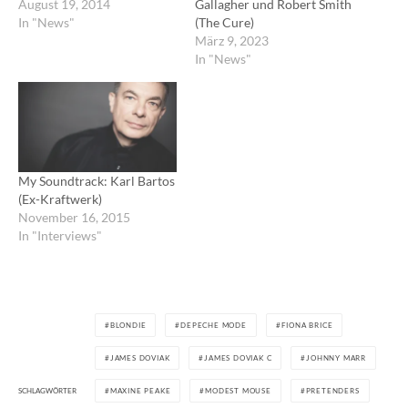
August 19, 2014
Gallagher und Robert Smith
In "News"
(The Cure)
März 9, 2023
In "News"
My Soundtrack: Karl Bartos
(Ex-Kraftwerk)
November 16, 2015
In "Interviews"
BLONDIE
DEPECHE MODE
FIONA BRICE
JAMES DOVIAK
JAMES DOVIAK C
JOHNNY MARR
SCHLAGWÖRTER
MAXINE PEAKE
MODEST MOUSE
PRETENDERS