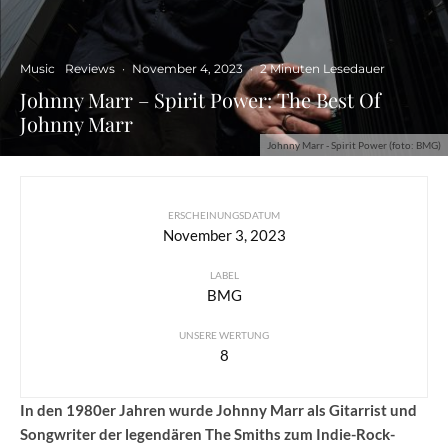
Music
Reviews
·
November 4, 2023
·
2 Minuten Lesedauer
Johnny Marr – Spirit Power: The Best Of
Johnny Marr
Johnny Marr - Spirit Power (foto: BMG)
ERSCHEINUNGSDATUM
November 3, 2023
LABEL
BMG
UNSERE WERTUNG
8
In den 1980er Jahren wurde Johnny Marr als Gitarrist und
Songwriter der legendären The Smiths zum Indie-Rock-