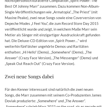
höchstpersönlich kuratierte Compilation „Spirit Power: The
Best Of Johnny Marr“ zusammen. Dazu kommen Non-Album-
Single-Veröffentlichungen wie „Armatopia“, „The Priest“ (mit
Maxine Peake), zwei neue Songs sowie eine Coverversion von
Depeche Modes „I Feel You“, die zum Record Store Day 2015
veröffentlicht wurde und zeigt, in welchem Maße Marr sein
Metier als Sänger mit einzigartiger Ausdruckskraft gefunden
hat. Die Deluxe-CD-Edition von „Spirit Power…“ wird
weiterhin fünf bisher ungehörte Demos und Raritäten
enthalten: „Hi Hello“ (Demo), „Somewhere“ (Demo), „The
Answer“ (Crazy Face Version), „The Messenger“ (Demo) und
„Speak Out Reach Out“ (Crazy Face Version).
Zwei neue Songs dabei
Für den Kenner interessant sind natürlich die zwei neuen
Songs, die Marr zusammen mit seinem Co-Produzenten James
Doviak produzierte: „Somewhere“ und „The Answer“.
„Somewhere“ schrieb Marr 2022 on the road, als er gerade mit