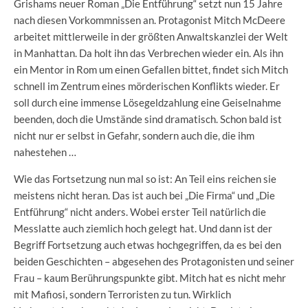
Grishams neuer Roman „Die Entführung“ setzt nun 15 Jahre
nach diesen Vorkommnissen an. Protagonist Mitch McDeere
arbeitet mittlerweile in der größten Anwaltskanzlei der Welt
in Manhattan. Da holt ihn das Verbrechen wieder ein. Als ihn
ein Mentor in Rom um einen Gefallen bittet, findet sich Mitch
schnell im Zentrum eines mörderischen Konflikts wieder. Er
soll durch eine immense Lösegeldzahlung eine Geiselnahme
beenden, doch die Umstände sind dramatisch. Schon bald ist
nicht nur er selbst in Gefahr, sondern auch die, die ihm
nahestehen …
Wie das Fortsetzung nun mal so ist: An Teil eins reichen sie
meistens nicht heran. Das ist auch bei „Die Firma“ und „Die
Entführung“ nicht anders. Wobei erster Teil natürlich die
Messlatte auch ziemlich hoch gelegt hat. Und dann ist der
Begriff Fortsetzung auch etwas hochgegriffen, da es bei den
beiden Geschichten – abgesehen des Protagonisten und seiner
Frau – kaum Berührungspunkte gibt. Mitch hat es nicht mehr
mit Mafiosi, sondern Terroristen zu tun. Wirklich