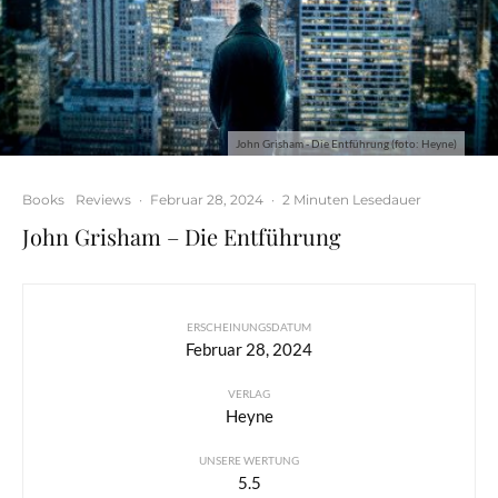
John Grisham - Die Entführung (foto: Heyne)
Books
Reviews
·
Februar 28, 2024
·
2 Minuten Lesedauer
John Grisham – Die Entführung
ERSCHEINUNGSDATUM
Februar 28, 2024
VERLAG
Heyne
UNSERE WERTUNG
5.5