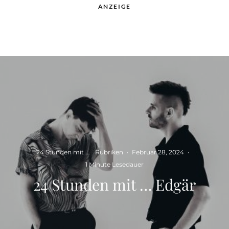
ANZEIGE
24 Stunden mit ...
Rubriken
·
Februar 28, 2024
·
1 Minute Lesedauer
24 Stunden mit … Edgär