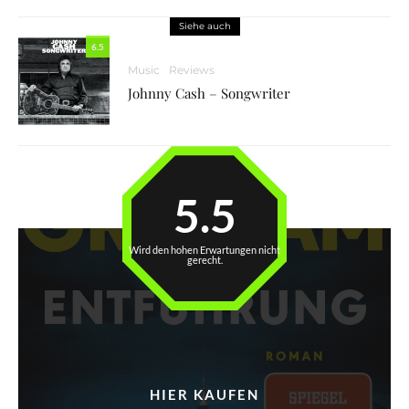
Siehe auch
6.5
Music
Reviews
Johnny Cash – Songwriter
5.5
Wird den hohen Erwartungen nicht
gerecht.
HIER KAUFEN