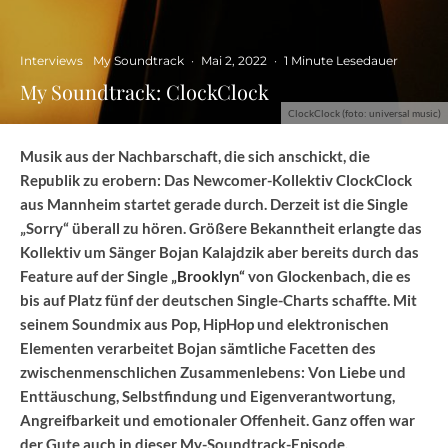
Interviews
My Soundtrack
·
Mai 2, 2022
·
1 Minute Lesedauer
My Soundtrack: ClockClock
ClockClock (foto: universal music)
Musik aus der Nachbarschaft, die sich anschickt, die
Republik zu erobern: Das Newcomer-Kollektiv ClockClock
aus Mannheim startet gerade durch. Derzeit ist die Single
„Sorry“ überall zu hören. Größere Bekanntheit erlangte das
Kollektiv um Sänger Bojan Kalajdzik aber bereits durch das
Feature auf der Single
„Brooklyn“
von Glockenbach, die es
bis auf Platz fünf der deutschen Single-Charts schaffte. Mit
seinem Soundmix aus Pop, HipHop und elektronischen
Elementen verarbeitet Bojan sämtliche Facetten des
zwischenmenschlichen Zusammenlebens: Von Liebe und
Enttäuschung, Selbstfindung und Eigenverantwortung,
Angreifbarkeit und emotionaler Offenheit. Ganz offen war
der Gute auch in dieser My-Soundtrack-Episode.