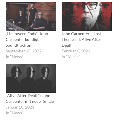
„Halloween Ends“: John
John Carpenter – Lost
Carpenter kündigt
Themes III: Alive After
Soundtrack an
Death
September 15, 2022
Februar 6, 2021
In "News"
In "Music"
„Alive After Death“: John
Carpenter mit neuer Single
Januar 10, 2021
In "News"