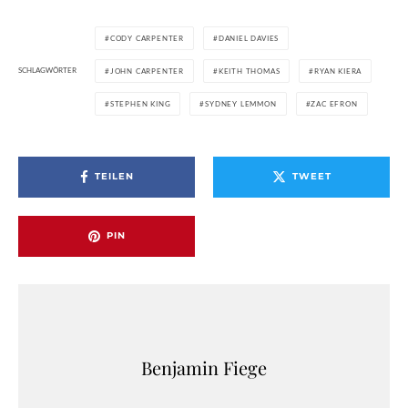
CODY CARPENTER
DANIEL DAVIES
SCHLAGWÖRTER
JOHN CARPENTER
KEITH THOMAS
RYAN KIERA
STEPHEN KING
SYDNEY LEMMON
ZAC EFRON
TEILEN
TWEET
PIN
Benjamin Fiege