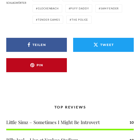
SCHLAGWÖRTER
GLOCKENBACH
PUFF DADDY
SAM FENDER
TENDER GAMES
THE POLICE
TEILEN
TWEET
PIN
TOP REVIEWS
Little Simz – Sometimes I Might Be Introvert
10