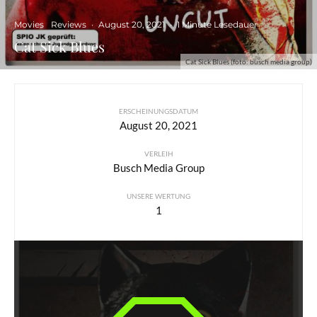
Movies
Reviews
·
August 20, 2021
·
1 Minute Lesedauer
Cat Sick Blues
Cat Sick Blues (foto: busch media group)
ERSCHEINUNGSDATUM
August 20, 2021
VERLEIH
Busch Media Group
UNSERE WERTUNG
1