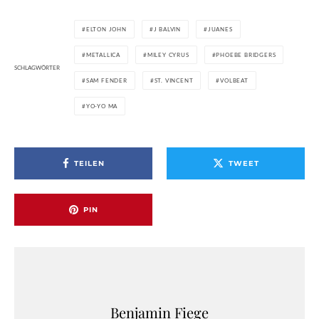
ELTON JOHN
J BALVIN
JUANES
METALLICA
MILEY CYRUS
PHOEBE BRIDGERS
SCHLAGWÖRTER
SAM FENDER
ST. VINCENT
VOLBEAT
YO-YO MA
TEILEN
TWEET
PIN
Benjamin Fiege