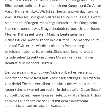
Blick auf uns selbst. Ich war mit meinem Kumpel und Co-Autor
Aaron Raitiere in L.A.. Wir fuhren herum und wir dachten nur:
Was ist hier los? Wo gehen all diese Leute hin? Es ist, als wäre
hier jeder auf Drogen. Man fängt einfach an, die Dinge beim
Namen zu nennen, was Drogen bedeuten. Nun, ich habe heute
Morgen Kaffee getrunken. Manche Leute gehen ins
Fitnessstudio. Andere gehen in die Kirche. Und manche Leute
sind auf Twitter. Ich würde es nicht als Protestsong
bezeichnen, aber es ist wie ein, ‚Sieht noch jemand, was ich
gerade sehe?‘ Es geht um unsere Unfähigkeit, uns mit der
Realität auseinanderzusetzen.“
Der Song zeigt ganz gut, wie Anderson East es versteht,
inhaltlich schwere Kost musikalisch leichtfüßig zu vermitteln.
Und derlei Themen verleihen der Musik des Mannes mit der
rauen Stimme (kommt am besten in „Interstellar Outer Space“
zur Geltung) auch eine gewisse Tiefe. So wird verhindert, dass
er in die Falle tappt, die der Flirt mit dem Mainstream
gemeinhin bereithält: die der Beliebigkeit.