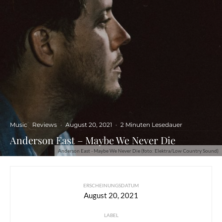
Music
Reviews
·
August 20, 2021
·
2 Minuten Lesedauer
Anderson East – Maybe We Never Die
Anderson East - Maybe We Never Die (foto: Elektra/Low Country Sound)
ERSCHEINUNGSDATUM
August 20, 2021
LABEL