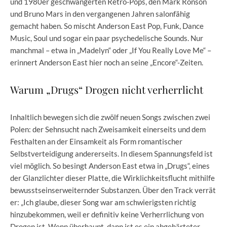
und 1980er geschwängerten Retro-Pops, den Mark Ronson
und Bruno Mars in den vergangenen Jahren salonfähig
gemacht haben. So mischt Anderson East Pop, Funk, Dance
Music, Soul und sogar ein paar psychedelische Sounds. Nur
manchmal – etwa in „Madelyn“ oder „If You Really Love Me“ –
erinnert Anderson East hier noch an seine „Encore“-Zeiten.
Warum „Drugs“ Drogen nicht verherrlicht
Inhaltlich bewegen sich die zwölf neuen Songs zwischen zwei
Polen: der Sehnsucht nach Zweisamkeit einerseits und dem
Festhalten an der Einsamkeit als Form romantischer
Selbstverteidigung andererseits. In diesem Spannungsfeld ist
viel möglich. So besingt Anderson East etwa in „Drugs“, eines
der Glanzlichter dieser Platte, die Wirklichkeitsflucht mithilfe
bewusstseinserweiternder Substanzen. Über den Track verrät
er: „Ich glaube, dieser Song war am schwierigsten richtig
hinzubekommen, weil er definitiv keine Verherrlichung von
Drogen ist. Wenn überhaupt, dann ist es ein abgehärteter