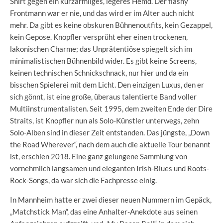
Shirt gegen ein kurzärmliges, legeres Hemd. Der flashy
Frontmann war er nie, und das wird er im Alter auch nicht
mehr. Da gibt es keine obskuren Bühnenoutfits, kein Gezappel,
kein Gepose. Knopfler versprüht eher einen trockenen,
lakonischen Charme; das Unprätentiöse spiegelt sich im
minimalistischen Bühnenbild wider. Es gibt keine Screens,
keinen technischen Schnickschnack, nur hier und da ein
bisschen Spielerei mit dem Licht. Den einzigen Luxus, den er
sich gönnt, ist eine große, überaus talentierte Band voller
Multiinstrumentalisten. Seit 1995, dem zweiten Ende der Dire
Straits, ist Knopfler nun als Solo-Künstler unterwegs, zehn
Solo-Alben sind in dieser Zeit entstanden. Das jüngste, „Down
the Road Wherever“, nach dem auch die aktuelle Tour benannt
ist, erschien 2018. Eine ganz gelungene Sammlung von
vornehmlich langsamen und eleganten Irish-Blues und Roots-
Rock-Songs, da war sich die Fachpresse einig.
In Mannheim hatte er zwei dieser neuen Nummern im Gepäck,
„Matchstick Man“, das eine Anhalter-Anekdote aus seinen