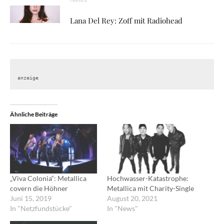
Lana Del Rey: Zoff mit Radiohead
anzeige
Ähnliche Beiträge
„Viva Colonia“: Metallica
Hochwasser-Katastrophe:
covern die Höhner
Metallica mit Charity-Single
Juni 15, 2019
August 20, 2021
In "Netzfundstücke"
In "News"