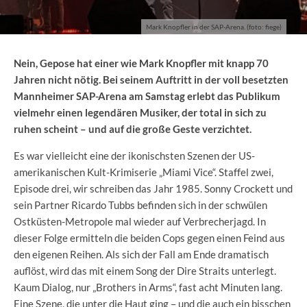
Mark Knopfler in der SAP-Arena. (foto: fiege)
Nein, Gepose hat einer wie Mark Knopfler mit knapp 70
Jahren nicht nötig. Bei seinem Auftritt in der voll besetzten
Mannheimer SAP-Arena am Samstag erlebt das Publikum
vielmehr einen legendären Musiker, der total in sich zu
ruhen scheint – und auf die große Geste verzichtet.
Es war vielleicht eine der ikonischsten Szenen der US-
amerikanischen Kult-Krimiserie „Miami Vice“. Staffel zwei,
Episode drei, wir schreiben das Jahr 1985. Sonny Crockett und
sein Partner Ricardo Tubbs befinden sich in der schwülen
Ostküsten-Metropole mal wieder auf Verbrecherjagd. In
dieser Folge ermitteln die beiden Cops gegen einen Feind aus
den eigenen Reihen. Als sich der Fall am Ende dramatisch
auflöst, wird das mit einem Song der Dire Straits unterlegt.
Kaum Dialog, nur „Brothers in Arms“, fast acht Minuten lang.
Eine Szene, die unter die Haut ging – und die auch ein bisschen