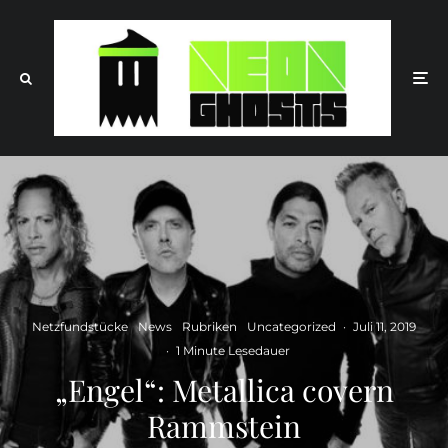
Netzfundstücke
News
Rubriken
Uncategorized
·
Juli 11, 2019
·
1 Minute Lesedauer
„Engel“: Metallica covern
Rammstein