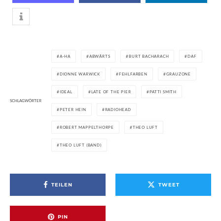
A-HA
ABWÄRTS
BURT BACHARACH
DAF
DIONNE WARWICK
FEHLFARBEN
GRAUZONE
IDEAL
LATE OF THE PIER
PATTI SMITH
SCHLAGWÖRTER
PETER HEIN
RADIOHEAD
ROBERT MAPPELTHORPE
THEO LUFT
THEO LUFT (BAND)
TEILEN
TWEET
PIN