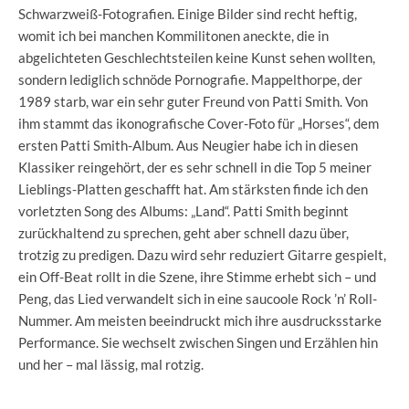
Schwarzweiß-Fotografien. Einige Bilder sind recht heftig,
womit ich bei manchen Kommilitonen aneckte, die in
abgelichteten Geschlechtsteilen keine Kunst sehen wollten,
sondern lediglich schnöde Pornografie. Mappelthorpe, der
1989 starb, war ein sehr guter Freund von Patti Smith. Von
ihm stammt das ikonografische Cover-Foto für „Horses“, dem
ersten Patti Smith-Album. Aus Neugier habe ich in diesen
Klassiker reingehört, der es sehr schnell in die Top 5 meiner
Lieblings-Platten geschafft hat. Am stärksten finde ich den
vorletzten Song des Albums: „Land“. Patti Smith beginnt
zurückhaltend zu sprechen, geht aber schnell dazu über,
trotzig zu predigen. Dazu wird sehr reduziert Gitarre gespielt,
ein Off-Beat rollt in die Szene, ihre Stimme erhebt sich – und
Peng, das Lied verwandelt sich in eine saucoole Rock ’n’ Roll-
Nummer. Am meisten beeindruckt mich ihre ausdrucksstarke
Performance. Sie wechselt zwischen Singen und Erzählen hin
und her – mal lässig, mal rotzig.