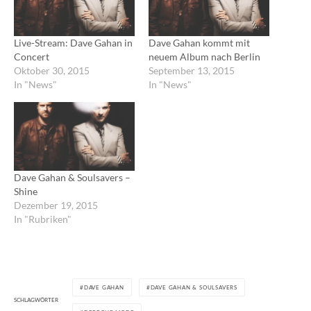
Live-Stream: Dave Gahan in
Dave Gahan kommt mit
Concert
neuem Album nach Berlin
Oktober 30, 2015
September 13, 2015
In "News"
In "News"
Dave Gahan & Soulsavers –
Shine
Dezember 19, 2015
In "Rubriken"
DAVE GAHAN
DAVE GAHAN & SOULSAVERS
SCHLAGWÖRTER