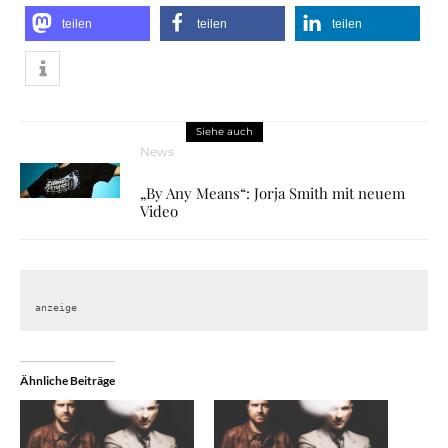
teilen
teilen
teilen
Siehe auch
News
„By Any Means“: Jorja Smith mit neuem
Video
anzeige
Ähnliche Beiträge