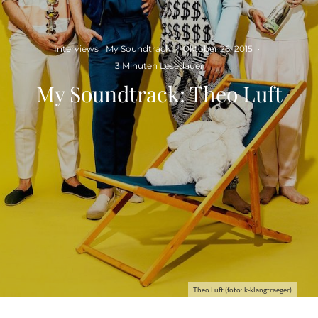
Interviews
My Soundtrack
·
Oktober 26, 2015
·
3 Minuten Lesedauer
My Soundtrack: Theo Luft
Theo Luft (foto: k-klangtraeger)