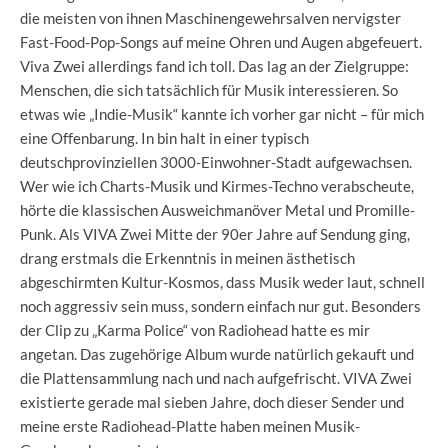
die meisten von ihnen Maschinengewehrsalven nervigster
Fast-Food-Pop-Songs auf meine Ohren und Augen abgefeuert.
Viva Zwei allerdings fand ich toll. Das lag an der Zielgruppe:
Menschen, die sich tatsächlich für Musik interessieren. So
etwas wie „Indie-Musik“ kannte ich vorher gar nicht – für mich
eine Offenbarung. In bin halt in einer typisch
deutschprovinziellen 3000-Einwohner-Stadt aufgewachsen.
Wer wie ich Charts-Musik und Kirmes-Techno verabscheute,
hörte die klassischen Ausweichmanöver Metal und Promille-
Punk. Als VIVA Zwei Mitte der 90er Jahre auf Sendung ging,
drang erstmals die Erkenntnis in meinen ästhetisch
abgeschirmten Kultur-Kosmos, dass Musik weder laut, schnell
noch aggressiv sein muss, sondern einfach nur gut. Besonders
der Clip zu „Karma Police“ von Radiohead hatte es mir
angetan. Das zugehörige Album wurde natürlich gekauft und
die Plattensammlung nach und nach aufgefrischt. VIVA Zwei
existierte gerade mal sieben Jahre, doch dieser Sender und
meine erste Radiohead-Platte haben meinen Musik-