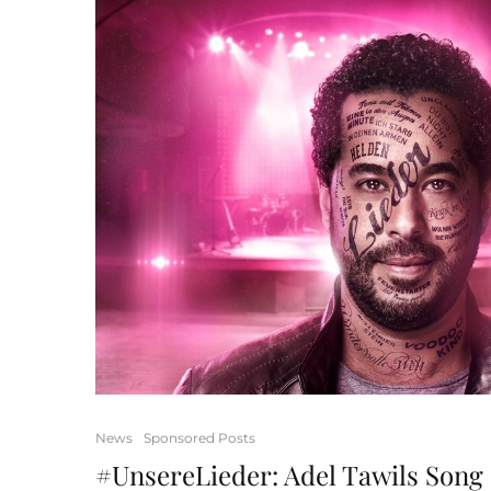
News
Sponsored Posts
#UnsereLieder: Adel Tawils Song