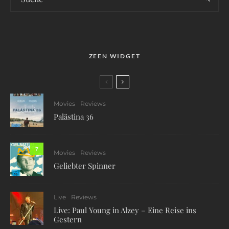
ZEEN WIDGET
Movies
Reviews
Palästina 36
7
Movies
Reviews
Geliebter Spinner
Live
Reviews
Live: Paul Young in Alzey – Eine Reise ins
Gestern