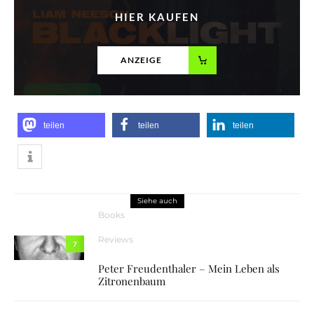
HIER KAUFEN
ANZEIGE
teilen
teilen
teilen
Siehe auch
Books
Reviews
7
Peter Freudenthaler – Mein Leben als
Zitronenbaum