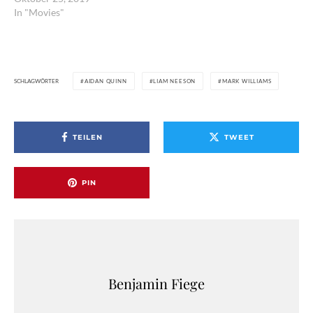
In "Movies"
SCHLAGWÖRTER
AIDAN QUINN
LIAM NEESON
MARK WILLIAMS
TEILEN
TWEET
PIN
Benjamin Fiege