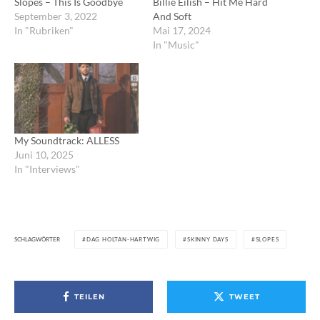
Slopes – This Is Goodbye
Billie Eilish – Hit Me Hard
September 3, 2022
And Soft
In "Rubriken"
Mai 17, 2024
In "Music"
My Soundtrack: ALLESS
Juni 10, 2025
In "Interviews"
SCHLAGWÖRTER
DAG HOLTAN-HARTWIG
SKINNY DAYS
SLOPES
TEILEN
TWEET