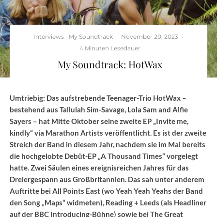
Interviews
My Soundtrack
·
November 20, 2023
·
4 Minuten Lesedauer
My Soundtrack: HotWax
HotWax (foto: Chiara Gambuto)
Umtriebig: Das aufstrebende Teenager-Trio HotWax –
bestehend aus Tallulah Sim-Savage, Lola Sam and Alfie
Sayers – hat Mitte Oktober seine zweite EP „Invite me,
kindly“ via Marathon Artists veröffentlicht. Es ist der zweite
Streich der Band in diesem Jahr, nachdem sie im Mai bereits
die hochgelobte Debüt-EP „A Thousand Times“ vorgelegt
hatte. Zwei Säulen eines ereignisreichen Jahres für das
Dreiergespann aus Großbritannien. Das sah unter anderem
Auftritte bei All Points East (wo Yeah Yeah Yeahs der Band
den Song „Maps“ widmeten), Reading + Leeds (als Headliner
auf der BBC Introducing-Bühne) sowie bei The Great