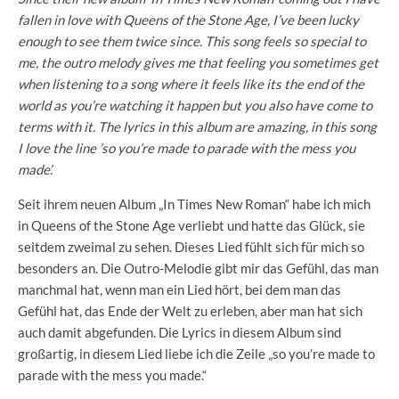
fallen in love with Queens of the Stone Age, I’ve been lucky
enough to see them twice since. This song feels so special to
me, the outro melody gives me that feeling you sometimes get
when listening to a song where it feels like its the end of the
world as you’re watching it happen but you also have come to
terms with it. The lyrics in this album are amazing, in this song
I love the line ’so you’re made to parade with the mess you
made’.
Seit ihrem neuen Album „In Times New Roman“ habe ich mich
in Queens of the Stone Age verliebt und hatte das Glück, sie
seitdem zweimal zu sehen. Dieses Lied fühlt sich für mich so
besonders an. Die Outro-Melodie gibt mir das Gefühl, das man
manchmal hat, wenn man ein Lied hört, bei dem man das
Gefühl hat, das Ende der Welt zu erleben, aber man hat sich
auch damit abgefunden. Die Lyrics in diesem Album sind
großartig, in diesem Lied liebe ich die Zeile „so you’re made to
parade with the mess you made.“