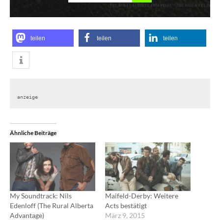
teilen
teilen
teilen
anzeige
Ähnliche Beiträge
My Soundtrack: Nils
Maifeld-Derby: Weitere
Edenloff (The Rural Alberta
Acts bestätigt
Advantage)
März 9, 2015