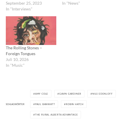
September 25, 2023
In "News"
In "Interviews"
The Rolling Stones –
Foreign Tongues
Juli 10, 2026
In "Music"
AMY COLE
GAVIN GARDINER
NILS EDENLOFF
SCHLAGWÖRTER
PAUL BANWATT
ROBIN HATCH
THE RURAL ALBERTA ADVANTAGE