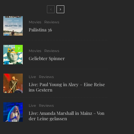
Movies
Reviews
Palästina 36
7
Movies
Reviews
Geliebter Spinner
Live
Reviews
Live: Paul Young in Alzey – Eine Reise
ins Gestern
Live
Reviews
Live: Amanda Marshall in Mainz – Von
der Leine gelassen