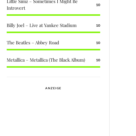
Little Simz – Sometimes I Might Be
10
Introvert
Billy Joel – Live at Yankee Stadium
10
The Beatles – Abbey Road
10
Metallica – Metallica (The Black Album)
10
ANZEIGE