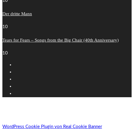
10
Der dritte Mann
10
Tears for Fears – Songs from the Big Chair (40th Anniversary)
10
Zeen Subscribe
A customizable subscription slide-in box to promote your newsletter
[mc4wp_form id="314"]
WordPress Cookie Plugin von Real Cookie Banner