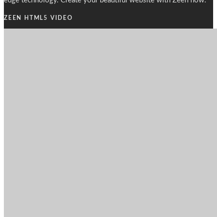
edge technology. Create your beautiful website with Zeen now.
ZEEN HTML5 VIDEO