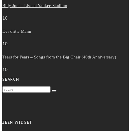
Billy Joel – Live at Yankee Stadium
10
Der dritte Mann
10
Tears for Fears – Songs from the Big Chair (40th Anniversary)
10
SEARCH
ZEEN WIDGET