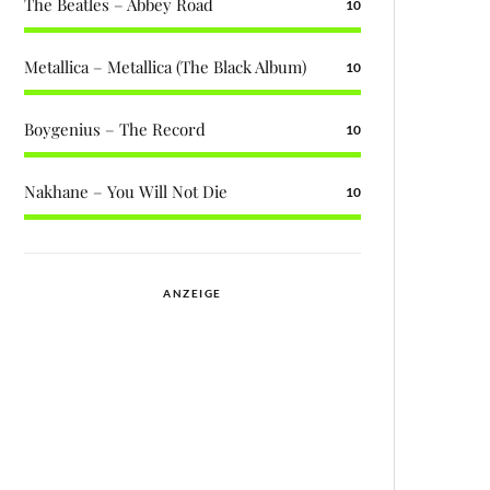
The Beatles – Abbey Road
10
Metallica – Metallica (The Black Album)
10
Boygenius – The Record
10
Nakhane – You Will Not Die
10
ANZEIGE