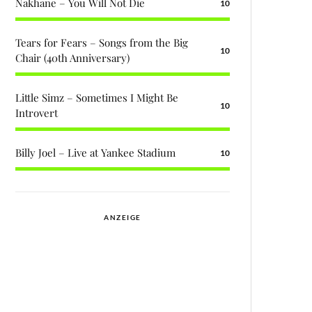
Nakhane – You Will Not Die
10
Tears for Fears – Songs from the Big
10
Chair (40th Anniversary)
Little Simz – Sometimes I Might Be
10
Introvert
Billy Joel – Live at Yankee Stadium
10
ANZEIGE