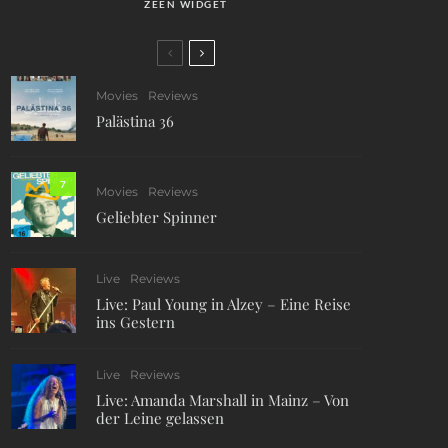
ZEEN WIDGET
Movies
Reviews
Palästina 36
7
Movies
Reviews
Geliebter Spinner
Live
Reviews
Live: Paul Young in Alzey – Eine Reise
ins Gestern
Live
Reviews
Live: Amanda Marshall in Mainz – Von
der Leine gelassen