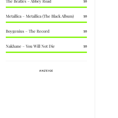
The Beatles – Abbey Road
10
Metallica – Metallica (The Black Album)
10
Boygenius – The Record
10
Nakhane – You Will Not Die
10
ANZEIGE