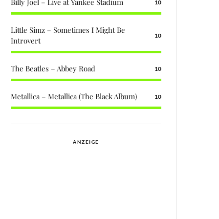
Billy Joel – Live at Yankee Stadium
10
Little Simz – Sometimes I Might Be
10
Introvert
The Beatles – Abbey Road
10
Metallica – Metallica (The Black Album)
10
ANZEIGE