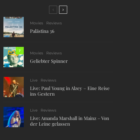
Movies
Reviews
Palästina 36
7
Movies
Reviews
Geliebter Spinner
Live
Reviews
Live: Paul Young in Alzey – Eine Reise
ins Gestern
Live
Reviews
Live: Amanda Marshall in Mainz – Von
der Leine gelassen