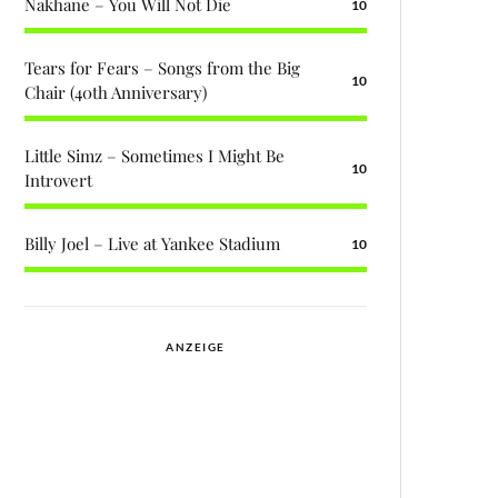
Nakhane – You Will Not Die
10
Tears for Fears – Songs from the Big
10
Chair (40th Anniversary)
Little Simz – Sometimes I Might Be
10
Introvert
Billy Joel – Live at Yankee Stadium
10
ANZEIGE