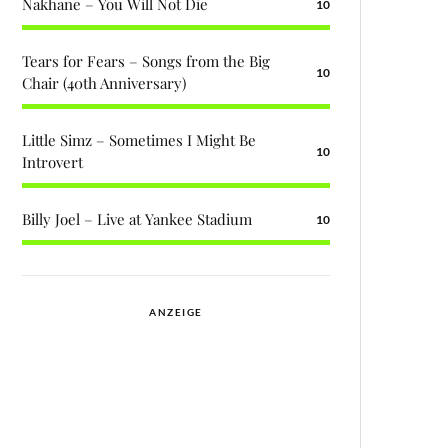
Nakhane – You Will Not Die
10
Tears for Fears – Songs from the Big
10
Chair (40th Anniversary)
Little Simz – Sometimes I Might Be
10
Introvert
Billy Joel – Live at Yankee Stadium
10
ANZEIGE