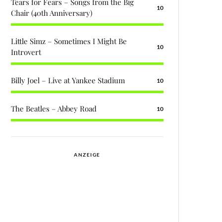
Tears for Fears – Songs from the Big
10
Chair (40th Anniversary)
Little Simz – Sometimes I Might Be
10
Introvert
Billy Joel – Live at Yankee Stadium
10
The Beatles – Abbey Road
10
ANZEIGE