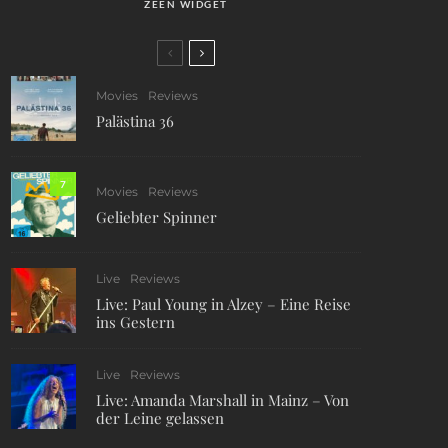
ZEEN WIDGET
Movies
Reviews
Palästina 36
7
Movies
Reviews
Geliebter Spinner
Live
Reviews
Live: Paul Young in Alzey – Eine Reise
ins Gestern
Live
Reviews
Live: Amanda Marshall in Mainz – Von
der Leine gelassen