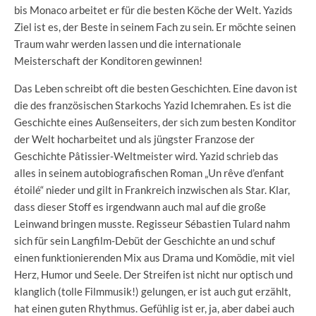
bis Monaco arbeitet er für die besten Köche der Welt. Yazids
Ziel ist es, der Beste in seinem Fach zu sein. Er möchte seinen
Traum wahr werden lassen und die internationale
Meisterschaft der Konditoren gewinnen!
Das Leben schreibt oft die besten Geschichten. Eine davon ist
die des französischen Starkochs Yazid Ichemrahen. Es ist die
Geschichte eines Außenseiters, der sich zum besten Konditor
der Welt hocharbeitet und als jüngster Franzose der
Geschichte Pâtissier-Weltmeister wird. Yazid schrieb das
alles in seinem autobiografischen Roman „Un rêve d’enfant
étoilé“ nieder und gilt in Frankreich inzwischen als Star. Klar,
dass dieser Stoff es irgendwann auch mal auf die große
Leinwand bringen musste. Regisseur Sébastien Tulard nahm
sich für sein Langfilm-Debüt der Geschichte an und schuf
einen funktionierenden Mix aus Drama und Komödie, mit viel
Herz, Humor und Seele. Der Streifen ist nicht nur optisch und
klanglich (tolle Filmmusik!) gelungen, er ist auch gut erzählt,
hat einen guten Rhythmus. Gefühlig ist er, ja, aber dabei auch