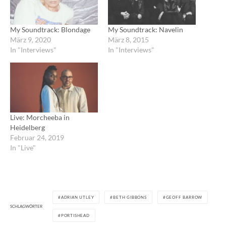
My Soundtrack: Blondage
My Soundtrack: Navelin
März 9, 2020
März 8, 2015
In "Interviews"
In "Interviews"
Live: Morcheeba in
Heidelberg
Februar 24, 2019
In "Live"
ADRIAN UTLEY
BETH GIBBONS
GEOFF BARROW
SCHLAGWÖRTER
PORTISHEAD