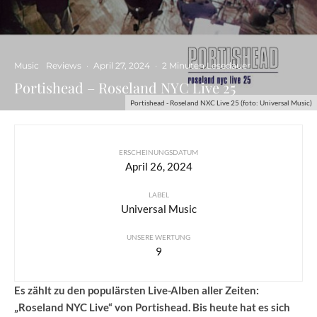
Music
Reviews
·
April 27, 2024
·
2 Minuten Lesedauer
Portishead – Roseland NYC Live 25
Portishead - Roseland NXC Live 25 (foto: Universal Music)
ERSCHEINUNGSDATUM
April 26, 2024
LABEL
Universal Music
UNSERE WERTUNG
9
Es zählt zu den populärsten Live-Alben aller Zeiten:
„Roseland NYC Live“ von Portishead. Bis heute hat es sich