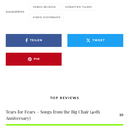
RIADH BELAÏCHE
SÉBASTIEN TULARD
SCHLAGWÖRTER
YAZID ICHEMRAHEN
TEILEN
TWEET
PIN
TOP REVIEWS
Tears for Fears – Songs from the Big Chair (40th
10
Anniversary)