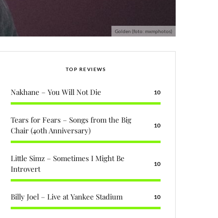
Golden (foto: mxmphotos)
TOP REVIEWS
Nakhane – You Will Not Die
10
Tears for Fears – Songs from the Big
10
Chair (40th Anniversary)
Little Simz – Sometimes I Might Be
10
Introvert
Billy Joel – Live at Yankee Stadium
10