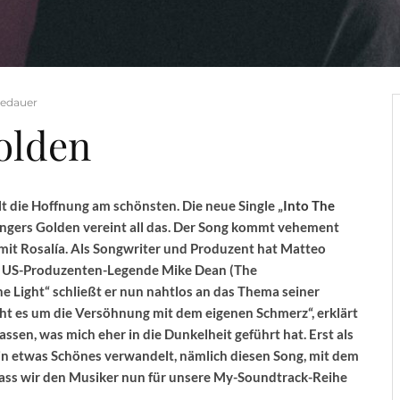
sedauer
olden
 die Hoffnung am schönsten. Die neue Single „
Into The
ngers Golden vereint all das. Der Song kommt vehement
 mit Rosalía. Als Songwriter und Produzent hat Matteo
nd US-Produzenten-Legende Mike Dean (The
Light“ schließt er nun nahtlos an das Thema seiner
 geht es um die Versöhnung mit dem eigenen Schmerz“, erklärt
ssen, was mich eher in die Dunkelheit geführt hat. Erst als
in etwas Schönes verwandelt, nämlich diesen Song, mit dem
, dass wir den Musiker nun für unsere My-Soundtrack-Reihe