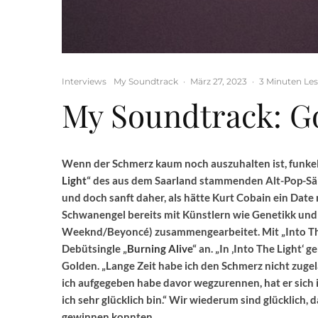
Interviews
My Soundtrack
·
März 27, 2023
·
3 Minuten Le
My Soundtrack: G
Wenn der Schmerz kaum noch auszuhalten ist, funkelt
Light
“ des aus dem Saarland stammenden Alt-Pop-Sä
und doch sanft daher, als hätte Kurt Cobain ein Date
Schwanengel bereits mit Künstlern wie Genetikk u
Weeknd/Beyoncé) zusammengearbeitet. Mit „Into The 
Debütsingle „
Burning Alive
“ an. „In ‚Into The Light‘
Golden. „Lange Zeit habe ich den Schmerz nicht zugela
ich aufgegeben habe davor wegzurennen, hat er sich 
ich sehr glücklich bin.“ Wir wiederum sind glücklich
gewinnen konnten.