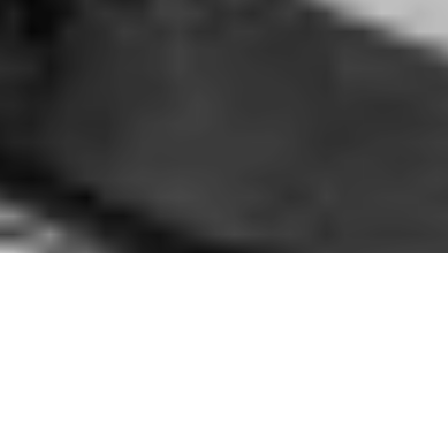
Abay (foto: christian faustus)
Seit 2012 tauchen Aydo Abay (Gesang) und Jonas Pfetzing
(Gitarre) in verschiedenen Konstellationen unter dem
Namen ABAY auf. Mittlerweile machen Johannes Juschzak
an den Drums und Dennis Enyan am Bass aus dem Duo eine