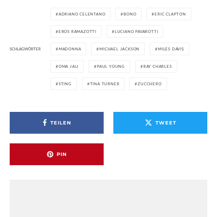
ADRIANO CELENTANO
BONO
ERIC CLAPTON
EROS RAMAZOTTI
LUCIANO PAVAROTTI
SCHLAGWÖRTER
MADONNA
MICHAEL JACKSON
MILES DAVIS
OMA JALI
PAUL YOUNG
RAY CHARLES
STING
TINA TURNER
ZUCCHERO
TEILEN
TWEET
PIN