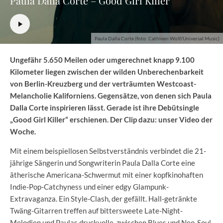
Paula Dalla Corte – Good Girl Killer
Paula Dalla Corte (foto: Cathleen Wolf/Universal Music)
Ungefähr 5.650 Meilen oder umgerechnet knapp 9.100
Kilometer liegen zwischen der wilden Unberechenbarkeit
von Berlin-Kreuzberg und der verträumten Westcoast-
Melancholie Kaliforniens. Gegensätze, von denen sich Paula
Dalla Corte inspirieren lässt. Gerade ist ihre Debütsingle
„Good Girl Killer“ erschienen. Der Clip dazu: unser Video der
Woche.
Mit einem beispiellosen Selbstverständnis verbindet die 21-
jährige Sängerin und Songwriterin Paula Dalla Corte eine
ätherische Americana-Schwermut mit einer kopfkinohaften
Indie-Pop-Catchyness und einer edgy Glampunk-
Extravaganza. Ein Style-Clash, der gefällt. Hall-getränkte
Twäng-Gitarren treffen auf bittersweete Late-Night-
Melodien und Paulas druckvolle, zwischen Blues und Neo-Soul