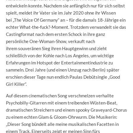
entwickeln konnte. Nachdem sie anfänglich nur für sich selbst
spielt, meldet ihr Vater sie im Jahr 2020 ohne ihr Wissen
bei „The Voice Of Germany“ an – für die damals 18-Jährige ein
echter What-the-fuck?-Moment. Trotzdem verwandelt sie das
Castingformat nach dem ersten Schock in ihre ganz
persönliche One-Woman-Show, verkauft nach
ihrem souveränen Sieg ihren Hauptgewinn und zieht
schließlich von der Kohle nach Los Angeles, um wichtige
Erfahrungen im Hotspot der Entertainmentindustrie zu
sammeln. Drei Jahre (und einen Umzug nach Berlin) später
erschien dieser Tage nun endlich Paulas Debütsingle „Good
Girl Killer“.
Auf diesem cinematischen Song verschmelzen verhallte
Psychobilly-Gitarren mit einem treibenden Wüsten-Beat,
dramatischen Streichern und einem spooky Graveyard-Chorus
zu einem echten Glam & Gloom-Ohrwurm. Die Musikerin:
„Dieser Song bündelt alle meine musikalischen Facetten in
einem Track. Einerseits zeigt er meinen Sinn fürs