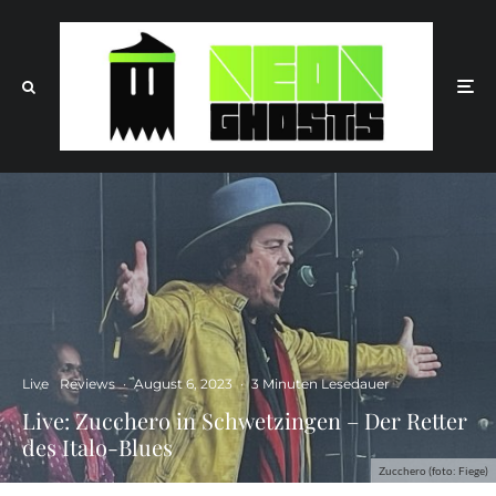
Live
Reviews
·
August 6, 2023
·
3 Minuten Lesedauer
Live: Zucchero in Schwetzingen – Der Retter
des Italo-Blues
Zucchero (foto: Fiege)