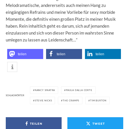
Melodramatische, andererseits auch meinen Hang zu
eingängigen Refrains und meine Vorliebe für sexy morbide
Momente, die definitiv einen großen Platz in meiner Musik
haben. Rein inhaltlich geht es darum, sich auf jemanden
einzulassen und sich von dieser Person im wahrsten Sinne
umlegen zu lassen aus Leidenschaft…“
teilen
teilen
teilen
NANCY SINATRA
PAULA DALLA CORTE
SCHLAGWÖRTER
STEVIE NICKS
THE CRAMPS
TIM BURTON
TEILEN
TWEET