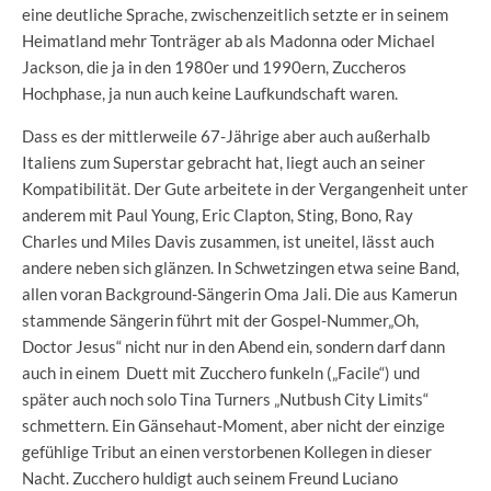
eine deutliche Sprache, zwischenzeitlich setzte er in seinem
Heimatland mehr Tonträger ab als Madonna oder Michael
Jackson, die ja in den 1980er und 1990ern, Zuccheros
Hochphase, ja nun auch keine Laufkundschaft waren.
Dass es der mittlerweile 67-Jährige aber auch außerhalb
Italiens zum Superstar gebracht hat, liegt auch an seiner
Kompatibilität. Der Gute arbeitete in der Vergangenheit unter
anderem mit Paul Young, Eric Clapton, Sting, Bono, Ray
Charles und Miles Davis zusammen, ist uneitel, lässt auch
andere neben sich glänzen. In Schwetzingen etwa seine Band,
allen voran Background-Sängerin Oma Jali. Die aus Kamerun
stammende Sängerin führt mit der Gospel-Nummer„Oh,
Doctor Jesus“ nicht nur in den Abend ein, sondern darf dann
auch in einem Duett mit Zucchero funkeln („Facile“) und
später auch noch solo Tina Turners „Nutbush City Limits“
schmettern. Ein Gänsehaut-Moment, aber nicht der einzige
gefühlige Tribut an einen verstorbenen Kollegen in dieser
Nacht. Zucchero huldigt auch seinem Freund Luciano