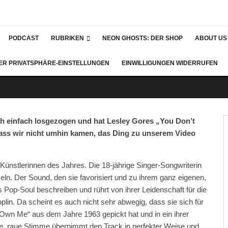
PODCAST
RUBRIKEN
NEON GHOSTS: DER SHOP
ABOUT US
DER PRIVATSPHÄRE-EINSTELLUNGEN
EINWILLIGUNGEN WIDERRUFEN
och einfach losgezogen und hat Lesley Gores „You Don’t
 dass wir nicht umhin kamen, das Ding zu unserem Video
Künstlerinnen des Jahres. Die 18-jährige Singer-Songwriterin
eln. Der Sound, den sie favorisiert und zu ihrem ganz eigenen,
s Pop-Soul beschreiben und rührt von ihrer Leidenschaft für die
n. Da scheint es auch nicht sehr abwegig, dass sie sich für
 Own Me“ aus dem Jahre 1963 gepickt hat und in ein ihrer
e, raue Stimme übernimmt den Track in perfekter Weise und