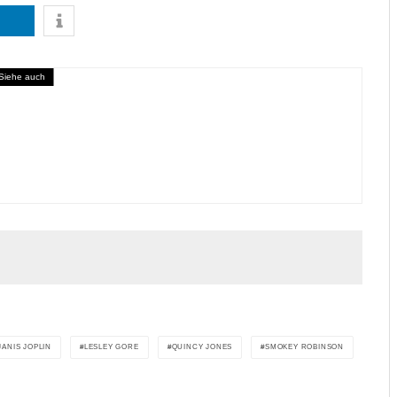
Siehe auch
’s How It Goes
JANIS JOPLIN
LESLEY GORE
QUINCY JONES
SMOKEY ROBINSON