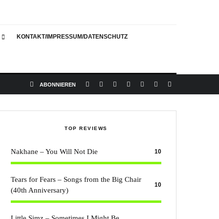
KONTAKT/IMPRESSUM/DATENSCHUTZ
ABONNIEREN
Grace (foto: harper smith)
TOP REVIEWS
Nakhane – You Will Not Die
10
Tears for Fears – Songs from the Big Chair
10
(40th Anniversary)
Little Simz – Sometimes I Might Be