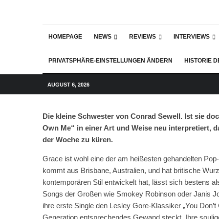
HOMEPAGE
NEWS
REVIEWS
INTERVIEWS
PRIVATSPHÄRE-EINSTELLUNGEN ÄNDERN
HISTORIE 
AUGUST 6, 2026
Die kleine Schwester von Conrad Sewell. Ist sie d
Own Me“ in einer Art und Weise neu interpretiert,
der Woche zu küren.
Grace ist wohl eine der am heißesten gehandelten Pop-
kommt aus Brisbane, Australien, und hat britische Wurz
kontemporären Stil entwickelt hat, lässt sich bestens al
Songs der Großen wie Smokey Robinson oder Janis Jopli
ihre erste Single den Lesley Gore-Klassiker „You Don’t
Generation entsprechendes Gewand steckt. Ihre soulig