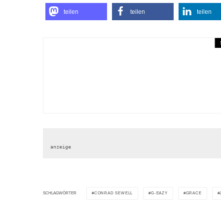
teilen
teilen
teilen
Rubriken
Video of the Week
Zoe Wees ft. 6Lack – That
anzeige
CONRAD SEWELL
G-EAZY
GRACE
SCHLAGWÖRTER