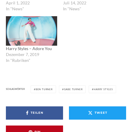
April 1, 2022
Juli 14, 2022
In "News"
In "News"
Harry Styles – Adore You
Dezember 7, 2019
In "Rubriken"
SCHLAGWÖRTER
BEN TURNER
GABE TURNER
HARRY STYLES
TEILEN
TWEET
PIN