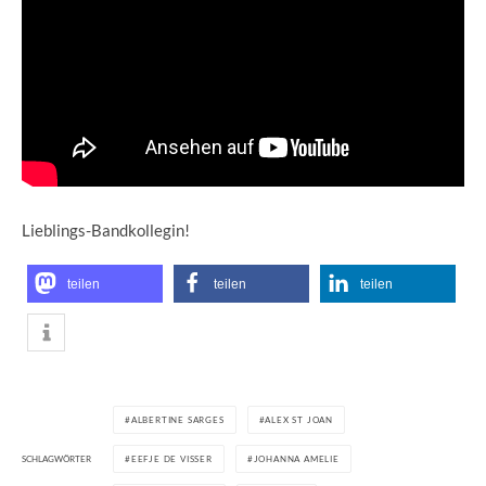
Lieblings-Bandkollegin!
teilen
teilen
teilen
ALBERTINE SARGES
ALEX ST JOAN
SCHLAGWÖRTER
EEFJE DE VISSER
JOHANNA AMELIE