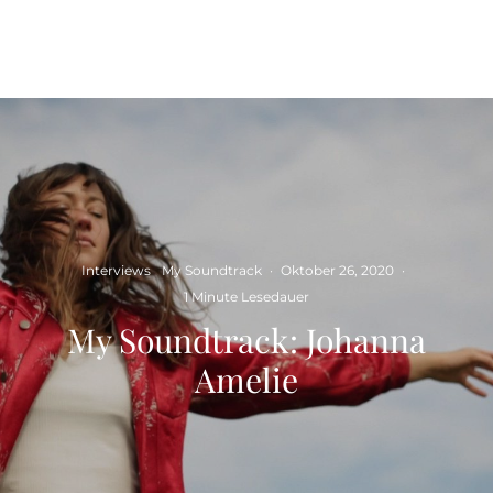
Interviews
My Soundtrack
·
Oktober 26, 2020
·
1 Minute Lesedauer
My Soundtrack: Johanna
Amelie