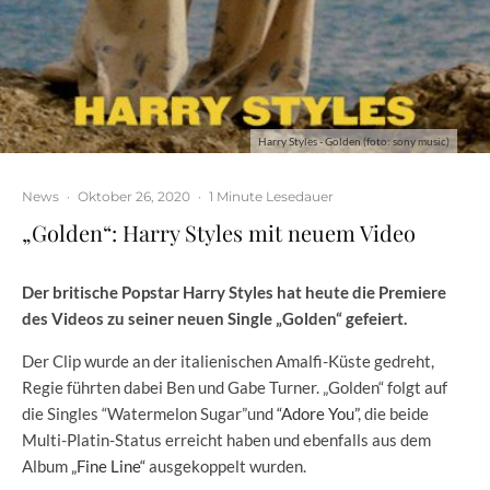
Harry Styles - Golden (foto: sony music)
News
·
Oktober 26, 2020
·
1 Minute Lesedauer
„Golden“: Harry Styles mit neuem Video
Der britische
Popstar Harry Styles hat heute die Premiere
des Videos zu seiner neuen Single „Golden“ gefeiert.
Der Clip wurde an der italienischen Amalfi-Küste gedreht,
Regie führten dabei Ben und Gabe Turner. „Golden“ folgt auf
die Singles “Watermelon Sugar”und
“Adore You”
, die beide
Multi-Platin-Status erreicht haben und ebenfalls aus dem
Album
„Fine Line“
ausgekoppelt wurden.