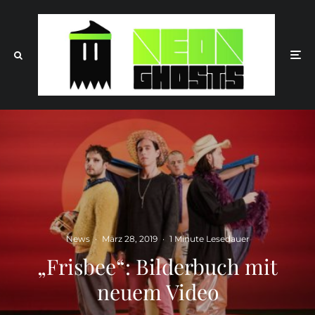
News
·
März 28, 2019
·
1 Minute Lesedauer
„Frisbee“: Bilderbuch mit
neuem Video