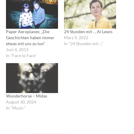
Paper Aeroplanes: „Die
24 Stunden mit … Al Lewis
Geschichten haben immer
März 9, 2022
etwas mit uns zu tun“
In "24 Stunden mit ..."
Juni 6, 2013
In "Face to Face"
Wunderhorse – Midas
August 30, 2024
In "Music"