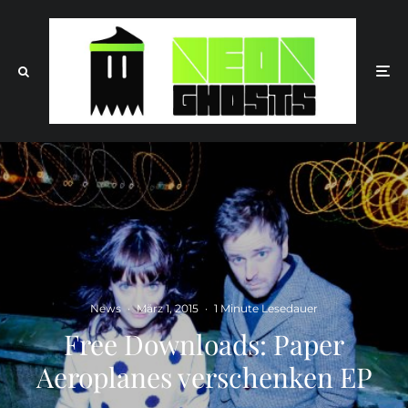
News
·
März 1, 2015
·
1 Minute Lesedauer
Free Downloads: Paper
Aeroplanes verschenken EP