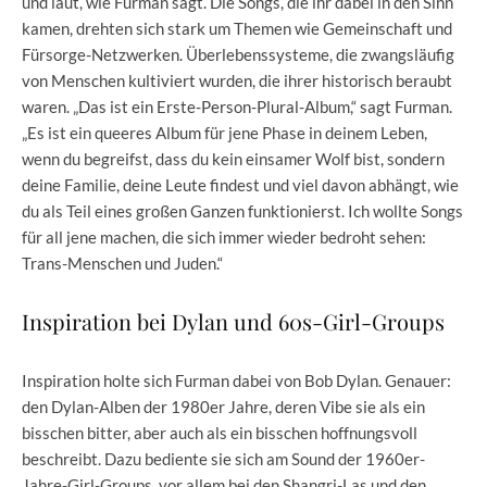
und laut, wie Furman sagt. Die Songs, die ihr dabei in den Sinn
kamen, drehten sich stark um Themen wie Gemeinschaft und
Fürsorge-Netzwerken. Überlebenssysteme, die zwangsläufig
von Menschen kultiviert wurden, die ihrer historisch beraubt
waren. „Das ist ein Erste-Person-Plural-Album,“ sagt Furman.
„Es ist ein queeres Album für jene Phase in deinem Leben,
wenn du begreifst, dass du kein einsamer Wolf bist, sondern
deine Familie, deine Leute findest und viel davon abhängt, wie
du als Teil eines großen Ganzen funktionierst. Ich wollte Songs
für all jene machen, die sich immer wieder bedroht sehen:
Trans-Menschen und Juden.“
Inspiration bei Dylan und 60s-Girl-Groups
Inspiration holte sich Furman dabei von Bob Dylan. Genauer:
den Dylan-Alben der 1980er Jahre, deren Vibe sie als ein
bisschen bitter, aber auch als ein bisschen hoffnungsvoll
beschreibt. Dazu bediente sie sich am Sound der 1960er-
Jahre-Girl-Groups, vor allem bei den Shangri-Las und den