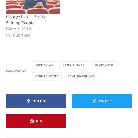
George Ezra – Pretty
Shining People
März 3, 2018
In "Rubriken"
BOB DYLAN
EZRA FURMAN
MARY WEISS
SCHLAGWÖRTER
THE RONETTES
THE SHANGRI-LAS
TEILEN
TWEET
PIN