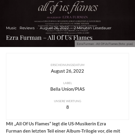
Music
Reviews
·
August 26, 2022
·
2 Minuten Lesedauer
Ezra Furman – All Of Us Flames
Ezra Furman - All Of Us Flames (foto: pias)
ERSCHEINUNGSDATUM
August 26, 2022
LABEL
Bella Union/PIAS
UNSERE WERTUNG
8
Mit „All Of Us Flames“ legt die US-Musikerin Ezra
Furman den letzten Teil einer Album-Trilogie vor, die mit