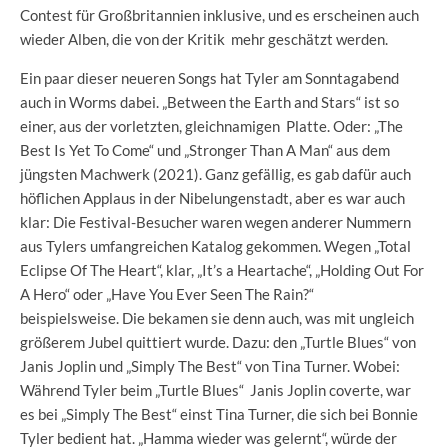
Contest für Großbritannien inklusive, und es erscheinen auch
wieder Alben, die von der Kritik mehr geschätzt werden.
Ein paar dieser neueren Songs hat Tyler am Sonntagabend
auch in Worms dabei. „Between the Earth and Stars“ ist so
einer, aus der vorletzten, gleichnamigen Platte. Oder: „The
Best Is Yet To Come“ und „Stronger Than A Man“ aus dem
jüngsten Machwerk (2021). Ganz gefällig, es gab dafür auch
höflichen Applaus in der Nibelungenstadt, aber es war auch
klar: Die Festival-Besucher waren wegen anderer Nummern
aus Tylers umfangreichen Katalog gekommen. Wegen „Total
Eclipse Of The Heart“, klar, „It’s a Heartache“, „Holding Out For
A Hero“ oder „Have You Ever Seen The Rain?“
beispielsweise. Die bekamen sie denn auch, was mit ungleich
größerem Jubel quittiert wurde. Dazu: den „Turtle Blues“ von
Janis Joplin und „Simply The Best“ von Tina Turner. Wobei:
Während Tyler beim „Turtle Blues“ Janis Joplin coverte, war
es bei „Simply The Best“ einst Tina Turner, die sich bei Bonnie
Tyler bedient hat. „Hamma wieder was gelernt“, würde der