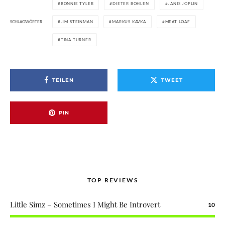
BONNIE TYLER
DIETER BOHLEN
JANIS JOPLIN
SCHLAGWÖRTER
JIM STEINMAN
MARKUS KAVKA
MEAT LOAF
TINA TURNER
TEILEN
TWEET
PIN
TOP REVIEWS
Little Simz – Sometimes I Might Be Introvert
10