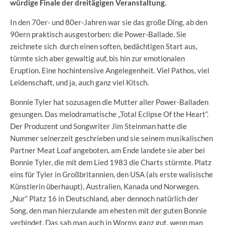
würdige Finale der dreitägigen Veranstaltung.
In den 70er- und 80er-Jahren war sie das große Ding, ab den
90ern praktisch ausgestorben: die Power-Ballade. Sie
zeichnete sich durch einen soften, bedächtigen Start aus,
türmte sich aber gewaltig auf, bis hin zur emotionalen
Eruption. Eine hochintensive Angelegenheit. Viel Pathos, viel
Leidenschaft, und ja, auch ganz viel Kitsch.
Bonnie Tyler hat sozusagen die Mutter aller Power-Balladen
gesungen. Das melodramatische „Total Eclipse Of the Heart“.
Der Produzent und Songwriter Jim Steinman hatte die
Nummer seinerzeit geschrieben und sie seinem musikalischen
Partner Meat Loaf angeboten, am Ende landete sie aber bei
Bonnie Tyler, die mit dem Lied 1983 die Charts stürmte. Platz
eins für Tyler in Großbritannien, den USA (als erste walisische
Künstlerin überhaupt), Australien, Kanada und Norwegen.
„Nur“ Platz 16 in Deutschland, aber dennoch natürlich der
Song, den man hierzulande am ehesten mit der guten Bonnie
verbindet. Das sah man auch in Worms ganz gut, wenn man