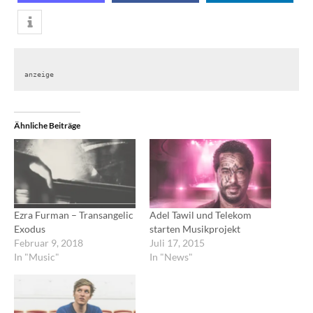
anzeige
Ähnliche Beiträge
Ezra Furman – Transangelic
Adel Tawil und Telekom
Exodus
starten Musikprojekt
Februar 9, 2018
Juli 17, 2015
In "Music"
In "News"