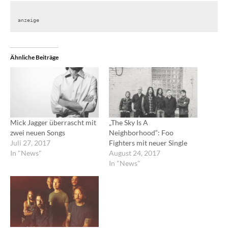
anzeige
Ähnliche Beiträge
Mick Jagger überrascht mit
„The Sky Is A
zwei neuen Songs
Neighborhood“: Foo
Juli 27, 2017
Fighters mit neuer Single
In "News"
August 24, 2017
In "News"