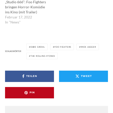
„Studio 666“: Foo Fighters
bringen Horror-Komödie
ins Kino (mit Trailer)
Februar 17, 2022
In "News"
DAVE GROHL
FOO FIGHTERS
MICK JAGGER
SCHLAGWÖRTER
THE ROLLING STONES
TEILEN
TWEET
PIN