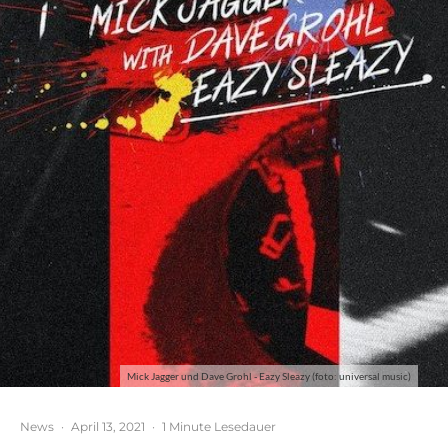
Mick Jagger und Dave Grohl - Eazy Sleazy (foto: universal music)
News
·
April 13, 2021
·
1 Minute Lesedauer