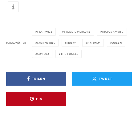
FKA TWIGS
FREDDIE MERCURY
HIATUS KAYOTE
SCHLAGWÖRTER
LAURYN HILL
MULAY
NAI PALM
QUEEN
SON LUX
THE FUGEES
TEILEN
TWEET
PIN