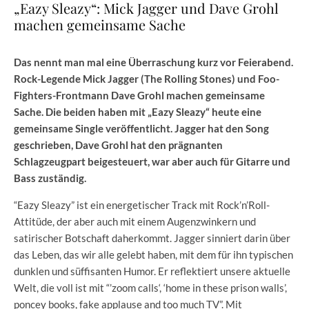
„Eazy Sleazy“: Mick Jagger und Dave Grohl
machen gemeinsame Sache
Das nennt man mal eine Überraschung kurz vor Feierabend.
Rock-Legende Mick Jagger (The Rolling Stones) und Foo-
Fighters-Frontmann Dave Grohl machen gemeinsame
Sache. Die beiden haben mit „Eazy Sleazy“ heute eine
gemeinsame Single veröffentlicht. Jagger hat den Song
geschrieben, Dave Grohl hat den prägnanten
Schlagzeugpart beigesteuert, war aber auch für Gitarre und
Bass zuständig.
“Eazy Sleazy” ist ein energetischer Track mit Rock’n’Roll-
Attitüde, der aber auch mit einem Augenzwinkern und
satirischer Botschaft daherkommt. Jagger sinniert darin über
das Leben, das wir alle gelebt haben, mit dem für ihn typischen
dunklen und süffisanten Humor. Er reflektiert unsere aktuelle
Welt, die voll ist mit “’zoom calls‘, ‘home in these prison walls’,
poncey books, fake applause and too much TV”. Mit