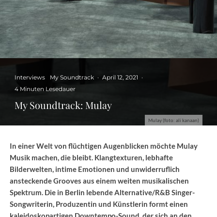
Interviews
My Soundtrack
·
April 12, 2021
·
4 Minuten Lesedauer
My Soundtrack: Mulay
Mulay (foto: ali kanaan)
In einer Welt von flüchtigen Augenblicken möchte Mulay
Musik machen, die bleibt. Klangtexturen, lebhafte
Bilderwelten, intime Emotionen und unwiderruflich
ansteckende Grooves aus einem weiten musikalischen
Spektrum. Die in Berlin lebende Alternative/R&B Singer-
Songwriterin, Produzentin und Künstlerin formt einen
kaleidoskopartigen Downtempo-Sound, der sich an den