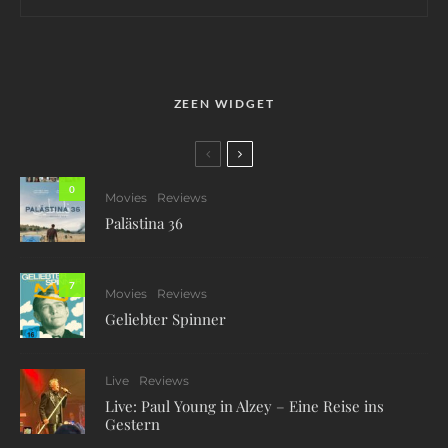
ZEEN WIDGET
0
Movies
Reviews
Palästina 36
7
Movies
Reviews
Geliebter Spinner
Live
Reviews
Live: Paul Young in Alzey – Eine Reise ins
Gestern