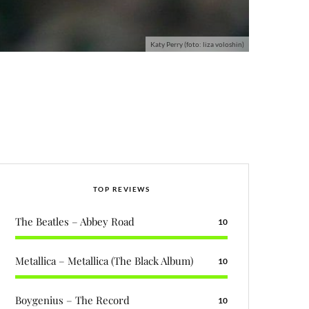
Katy Perry (foto: liza voloshin)
TOP REVIEWS
The Beatles – Abbey Road
10
Metallica – Metallica (The Black Album)
10
Boygenius – The Record
10