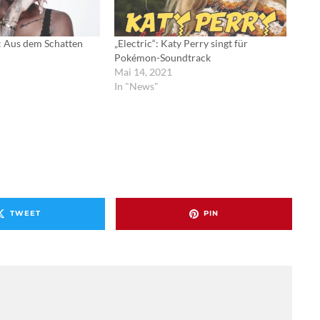
 Aus dem Schatten
„Electric“: Katy Perry singt für
Pokémon-Soundtrack
Mai 14, 2021
In "News"
TWEET
PIN