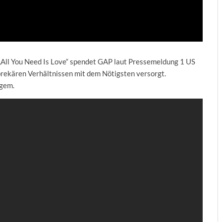
„All You Need Is Love“ spendet GAP laut Pressemeldung 1 US
prekären Verhältnissen mit dem Nötigsten versorgt.
ngem.