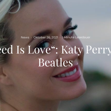
News
·
Oktober 26, 2021
·
1 Minute Lesedauer
eed Is Love“: Katy Perry
Beatles