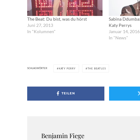
The Beat: Du bist, was du hörst
Sabina Ddumba:
Juni 27, 2013
Katy Perrys
In "Kolumnen"
Januar 14, 2016
In "News"
SCHLAGWÖRTER
KATY PERRY
THE BEATLES
TEILEN
Benjamin Fiege