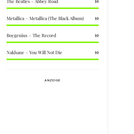
The Beatles – Abbey Road
10
Metallica – Metallica (The Black Album)
10
Boygenius – The Record
10
Nakhane – You Will Not Die
10
ANZEIGE