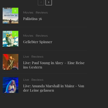
0
Movies
Reviews
Palästina 36
7
Movies
Reviews
Geliebter Spinner
Live
Reviews
Live: Paul Young in Alzey – Eine Reise
ins Gestern
Live
Reviews
Live: Amanda Marshall in Mainz – Von
der Leine gelassen