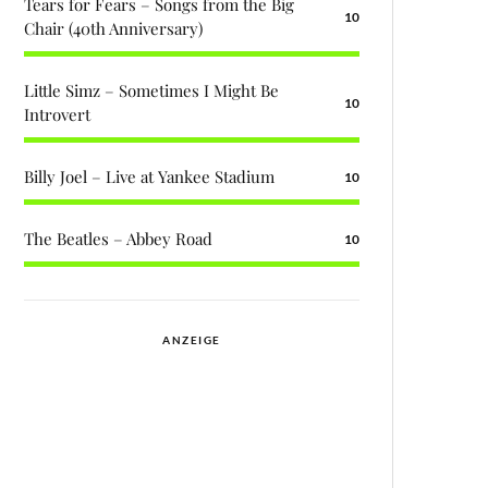
Tears for Fears – Songs from the Big
10
Chair (40th Anniversary)
Little Simz – Sometimes I Might Be
10
Introvert
Billy Joel – Live at Yankee Stadium
10
The Beatles – Abbey Road
10
ANZEIGE