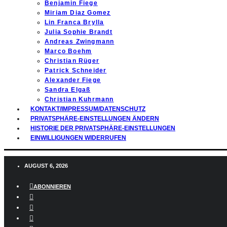
Benjamin Fiege
Miriam Diaz Gomez
Lin Franca Brylla
Julia Sophie Brandt
Andreas Zwingmann
Marco Boehm
Christian Rüger
Patrick Schneider
Alexander Fiege
Sandra Elgaß
Christian Kuhrmann
KONTAKT/IMPRESSUM/DATENSCHUTZ
PRIVATSPHÄRE-EINSTELLUNGEN ÄNDERN
HISTORIE DER PRIVATSPHÄRE-EINSTELLUNGEN
EINWILLIGUNGEN WIDERRUFEN
AUGUST 6, 2026
ABONNIEREN