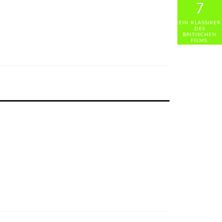
7
7
4
EIN KLASSIKER
EIN KLASSIKER
SCHÖPFT SEIN
DES
DES
POTENZIAL
BRITISCHEN
BRITISCHEN
NICHT AUS.
FILMS.
FILMS.