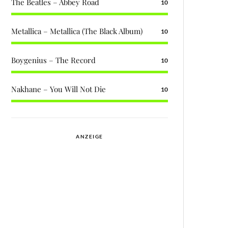
The Beatles – Abbey Road
10
Metallica – Metallica (The Black Album)
10
Boygenius – The Record
10
Nakhane – You Will Not Die
10
ANZEIGE