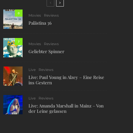
0
Movies
Reviews
Palästina 36
7
Movies
Reviews
Geliebter Spinner
Live
Reviews
Live: Paul Young in Alzey – Eine Reise
ins Gestern
Live
Reviews
Live: Amanda Marshall in Mainz – Von
der Leine gelassen