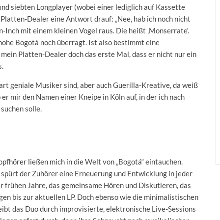
d siebten Longplayer (wobei einer lediglich auf Kassette
 Platten-Dealer eine Antwort drauf: „Nee, hab ich noch nicht
-Inch mit einem kleinen Vogel raus. Die heißt ‚Monserrate‘.
 hohe Bogotá noch überragt. Ist also bestimmt eine
 mein Platten-Dealer doch das erste Mal, dass er nicht nur ein
s.
art geniale Musiker sind, aber auch Guerilla-Kreative, da weiß
 er mir den Namen einer Kneipe in Köln auf, in der ich nach
suchen solle.
pfhörer ließen mich in die Welt von „Bogotá“ eintauchen.
 spürt der Zuhörer eine Erneuerung und Entwicklung in jeder
r frühen Jahre, das gemeinsame Hören und Diskutieren, das
n bis zur aktuellen LP. Doch ebenso wie die minimalistischen
bt das Duo durch improvisierte, elektronische Live-Sessions