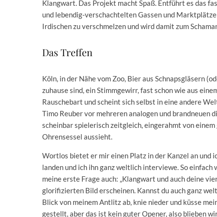
Klangwart. Das Projekt macht Spaß. Entführt es das fas
und lebendig-verschachtelten Gassen und Marktplätze 
Irdischen zu verschmelzen und wird damit zum Schaman
Das Treffen
Köln, in der Nähe vom Zoo, Bier aus Schnapsgläsern (od
zuhause sind, ein Stimmgewirr, fast schon wie aus eine
Rauschebart und scheint sich selbst in eine andere W
Timo Reuber vor mehreren analogen und brandneuen dig
scheinbar spielerisch zeitgleich, eingerahmt von einem
Ohrensessel aussieht.
Wortlos bietet er mir einen Platz in der Kanzel an und ic
landen und ich ihn ganz weltlich interviewe. So einfach 
meine erste Frage auch: „Klangwart und auch deine vier 
glorifizierten Bild erscheinen. Kannst du auch ganz we
Blick von meinem Antlitz ab, knie nieder und küsse mein
gestellt, aber das ist kein guter Opener, also blieben w