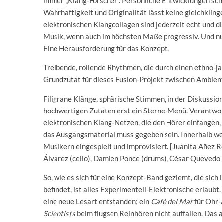
immer „Klang-Forscher“. Persönliche Entwicklungen sch
Wahrhaftigkeit und Originalität lässt keine gleichklin
elektronischen Klangcollagen sind jederzeit echt und di
Musik, wenn auch im höchsten Maße progressiv. Und nu
Eine Herausforderung für das Konzept.
Treibende, rollende Rhythmen, die durch einen ethno-j
Grundzutat für dieses Fusion-Projekt zwischen Ambien
Filigrane Klänge, sphärische Stimmen, in der Diskussi
hochwertigen Zutaten erst ein Sterne-Menü. Verantwort
elektronischen Klang-Netzen, die den Hörer einfangen, 
das Ausgangsmaterial muss gegeben sein. Innerhalb w
Musikern eingespielt und improvisiert. [Juanita Añez R
Álvarez (cello), Damien Ponce (drums), César Quevedo 
So, wie es sich für eine Konzept-Band geziemt, die sic
befindet, ist alles Experimentell-Elektronische erlaub
eine neue Lesart entstanden; ein
Café del Mar
für Ohr-
Scientists
beim flugsen Reinhören nicht auffallen. Das 