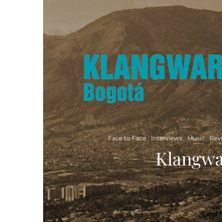
Face to Face
Interviews
Music
Rev
Klangwa