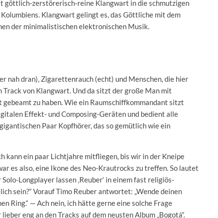
t göttlich-zerstörerisch-reine Klangwart in die schmutzigen
Kolumbiens. Klangwart gelingt es, das Göttliche mit dem
en der minimalistischen elektronischen Musik.
er nah dran), Zigarettenrauch (echt) und Menschen, die hier
m Track von Klangwart. Und da sitzt der große Man mit
elt gebeamt zu haben. Wie ein Raumschiffkommandant sitzt
italen Effekt- und Composing-Geräten und bedient alle
 gigantischen Paar Kopfhörer, das so gemütlich wie ein
h kann ein paar Lichtjahre mitfliegen, bis wir in der Kneipe
war es also, eine Ikone des Neo-Krautrocks zu treffen. So lautet
Solo-Longplayer lassen ‚Reuber‘ in einem fast religiös-
ltlich sein?“ Vorauf Timo Reuber antwortet: „Wende deinen
en Ring.“ — Ach nein, ich hätte gerne eine solche Frage
ir lieber eng an den Tracks auf dem neusten Album „Bogotá“.