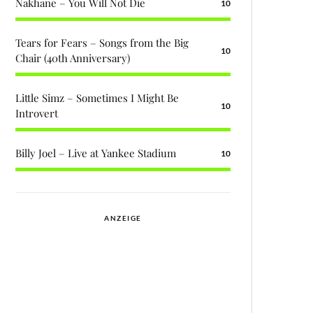
Nakhane – You Will Not Die
10
Tears for Fears – Songs from the Big
10
Chair (40th Anniversary)
Little Simz – Sometimes I Might Be
10
Introvert
Billy Joel – Live at Yankee Stadium
10
ANZEIGE