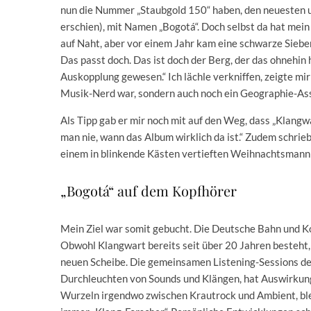
nun die Nummer „Staubgold 150“ haben, den neuesten un
erschien), mit Namen „Bogotá“. Doch selbst da hat mein
auf Naht, aber vor einem Jahr kam eine schwarze Sieben
Das passt doch. Das ist doch der Berg, der das ohnehin
Auskopplung gewesen.“ Ich lächle verkniffen, zeigte mir
Musik-Nerd war, sondern auch noch ein Geographie-As
Als Tipp gab er mir noch mit auf den Weg, dass „Klangw
man nie, wann das Album wirklich da ist.“ Zudem schrieb
einem in blinkende Kästen vertieften Weihnachtsmann 
„Bogotá“ auf dem Kopfhörer
Mein Ziel war somit gebucht. Die Deutsche Bahn und Ko
Obwohl Klangwart bereits seit über 20 Jahren besteht,
neuen Scheibe. Die gemeinsamen Listening-Sessions de
Durchleuchten von Sounds und Klängen, hat Auswirkunge
Wurzeln irgendwo zwischen Krautrock und Ambient, blei