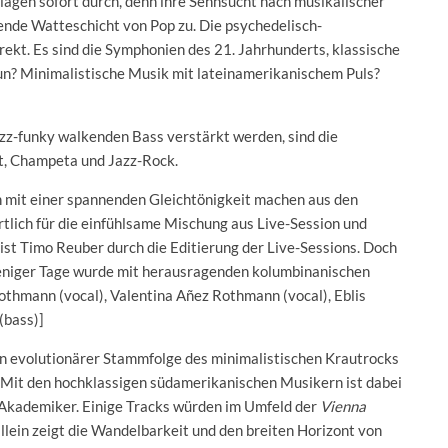
lagen sofort durch, denn ihre Sehnsucht nach musikalischer
gende Watteschicht von Pop zu. Die psychedelisch-
rekt. Es sind die Symphonien des 21. Jahrhunderts, klassische
n? Minimalistische Musik mit lateinamerikanischem Puls?
azz-funky walkenden Bass verstärkt werden, sind die
t, Champeta und Jazz-Rock.
on mit einer spannenden Gleichtönigkeit machen aus den
lich für die einfühlsame Mischung aus Live-Session und
ist Timo Reuber durch die Editierung der Live-Sessions. Doch
eniger Tage wurde mit herausragenden kolumbinanischen
othmann (vocal), Valentina Añez Rothmann (vocal), Eblis
(bass)]
h in evolutionärer Stammfolge des minimalistischen Krautrocks
t. Mit den hochklassigen südamerikanischen Musikern ist dabei
Akademiker. Einige Tracks würden im Umfeld der
Vienna
allein zeigt die Wandelbarkeit und den breiten Horizont von