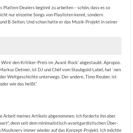
 Platten-Dealers beginnt zu arbeiten – schön, dass es so
cht nur einzelne Songs von Playlisten kennt, sondern
und B-Seiten. Und schon hatte er das Musik-Projekt in seiner
he Wire‘ den Kritiker-Preis im ‚Avant-Rock‘ abgestaubt. Apropos.
, Markus Detmer, ist DJ und Chef vom Staubgold-Label, hat `nen
 der Weltgeschichte unterwegs. Der andere, Timo Reuber, ist
oder wie das heißt.“
be Arbeit meines Artikels abgenommen. Ich forderte ihn aber
wart“, denn seit dem minimalistisch-avantgardistischen Über-
n Musiknerv immer wieder auf das Konzept-Projekt. Ich möchte