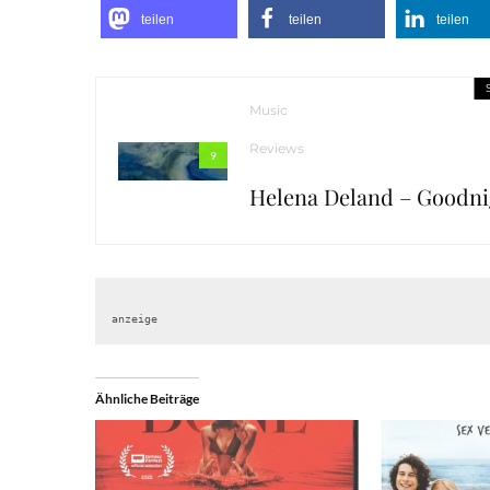
teilen
teilen
teilen
Music
Reviews
9
Helena Deland – Goodn
anzeige
Ähnliche Beiträge