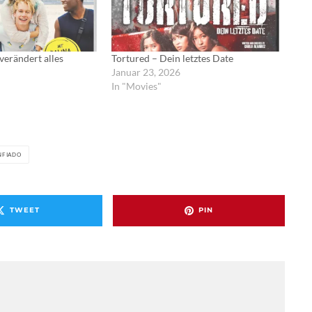
verändert alles
Tortured – Dein letztes Date
Januar 23, 2026
In "Movies"
NFIADO
TWEET
PIN