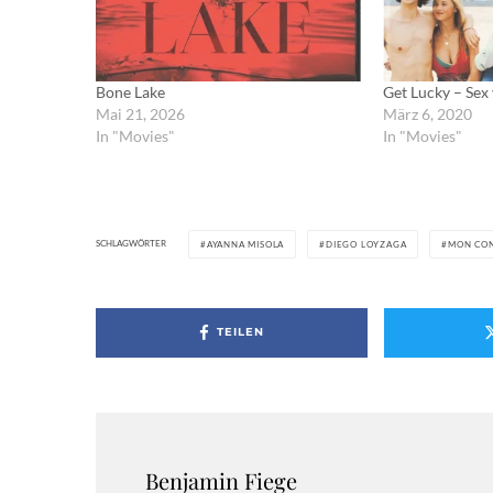
Bone Lake
Get Lucky – Sex 
Mai 21, 2026
März 6, 2020
In "Movies"
In "Movies"
SCHLAGWÖRTER
AYANNA MISOLA
DIEGO LOYZAGA
MON CO
TEILEN
Benjamin Fiege