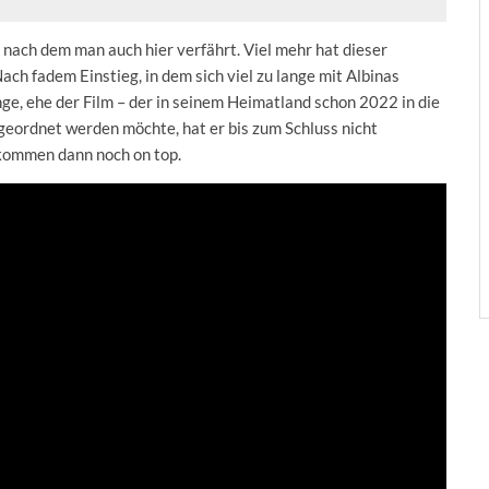
nd nach dem man auch hier verfährt. Viel mehr hat dieser
Nach fadem Einstieg, in dem sich viel zu lange mit Albinas
nge, ehe der Film – der in seinem Heimatland schon 2022 in die
eordnet werden möchte, hat er bis zum Schluss nicht
kommen dann noch on top.