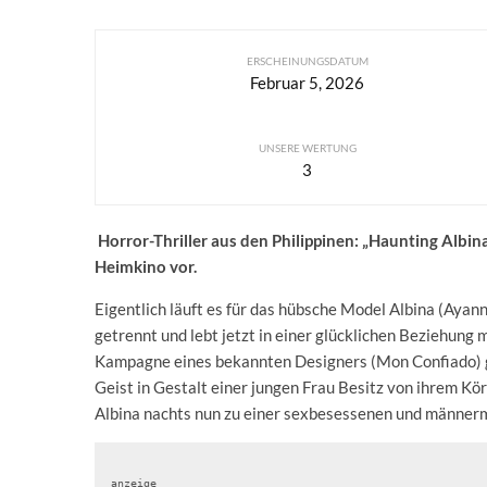
ERSCHEINUNGSDATUM
Februar 5, 2026
UNSERE WERTUNG
3
Horror-Thriller aus den Philippinen: „Haunting Albina
Heimkino vor.
Eigentlich läuft es für das hübsche Model Albina (Ayan
getrennt und lebt jetzt in einer glücklichen Beziehung 
Kampagne eines bekannten Designers (Mon Confiado) geb
Geist in Gestalt einer jungen Frau Besitz von ihrem Körp
Albina nachts nun zu einer sexbesessenen und männer
anzeige