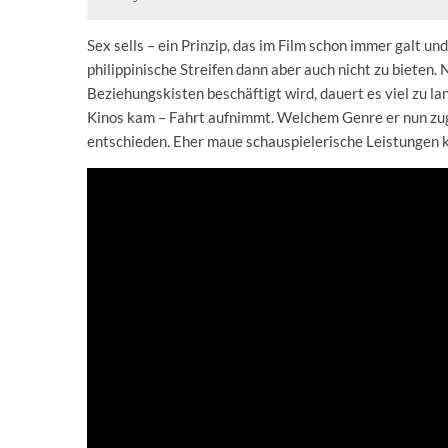
Sex sells – ein Prinzip, das im Film schon immer galt u
philippinische Streifen dann aber auch nicht zu bieten. 
Beziehungskisten beschäftigt wird, dauert es viel zu la
Kinos kam – Fahrt aufnimmt. Welchem Genre er nun zug
entschieden. Eher maue schauspielerische Leistungen 