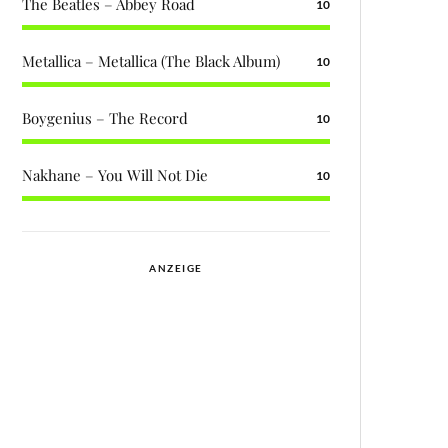
The Beatles – Abbey Road
10
Metallica – Metallica (The Black Album)
10
Boygenius – The Record
10
Nakhane – You Will Not Die
10
ANZEIGE