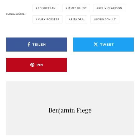
ED SHEERAN
JAMES BLUNT
KELLY CLARKSON
SCHLAGWÖRTER
MARK FORSTER
RITA ORA
ROBIN SCHULZ
TEILEN
TWEET
PIN
Benjamin Fiege