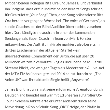
Mit den beiden Kollegen Rita Ora und James Blunt verbindet
ihn übrigens, dass er für und mit beiden bereits Songs schrieb,
für Ora zuletzt „Your Song“. Eben jenen Song präsentierte Rita
Ora bereits vergangene Woche bei „The Voice of Germany“, als
sie die Coaches bei der Blind Audition überraschte, zu sehen
hier
. Dort kündigte sie auch an, in einer der kommenden
Sendungen als Super Coach im Team von Mark Forster
mitzuwirken. Der Auftritt im Finale markiert also bereits ihr
drittes Erscheinen in der aktuellen Staffel – ein
überraschendes Commitment der Britin, die auf über 20
Millionen weltweit verkaufte Singles und über eine Milliarde
Streams blickt, vor wenigen Tagen als Moderatorin & Live-Act
der MTV EMAs überzeugte und 2016 selbst Jurorin bei „The
Voice UK“ war. Ihre aktuelle Single heißt „Anywhere“.
James Blunt hat unlängst seine erfolgreiche Arenatour durch
Deutschland beendet und war mit Ed Sheeran auf großer US-
Tour. In diesem Jahr feierte er unter anderem durch seine
Mitwirkung in Robin Schulz‘ Song „OK“ Erfolge, der Platin in