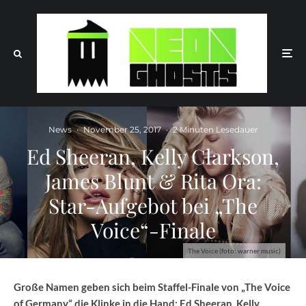
News
·
November 25, 2017
·
2 Minuten Lesedauer
Ed Sheeran, Kelly Clarkson,
James Blunt & Rita Ora:
Star-Aufgebot bei „The
Voice“-Finale
The Voice (foto: warner music)
Große Namen geben sich beim Staffel-Finale von „The Voice
of Germany“ die Klinke in die Hand: Ed Sheeran, Kelly