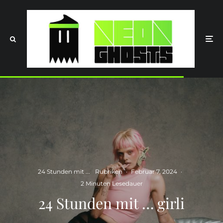
24 Stunden mit ...
Rubriken
·
Februar 7, 2024
·
2 Minuten Lesedauer
24 Stunden mit … girli