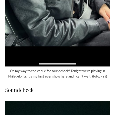
On my way to the venue for soundcheck! Tonight we’re playing in
Philadelphia. It’s my first ever show here and I can’t wait. (foto: girli)
Soundcheck