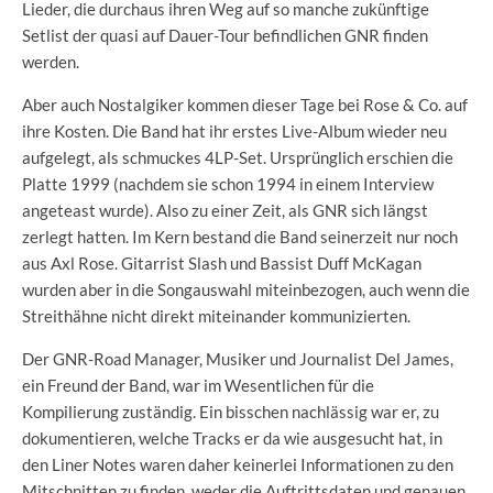
Lieder, die durchaus ihren Weg auf so manche zukünftige
Setlist der quasi auf Dauer-Tour befindlichen GNR finden
werden.
Aber auch Nostalgiker kommen dieser Tage bei Rose & Co. auf
ihre Kosten. Die Band hat ihr erstes Live-Album wieder neu
aufgelegt, als schmuckes 4LP-Set. Ursprünglich erschien die
Platte 1999 (nachdem sie schon 1994 in einem Interview
angeteast wurde). Also zu einer Zeit, als GNR sich längst
zerlegt hatten. Im Kern bestand die Band seinerzeit nur noch
aus Axl Rose. Gitarrist Slash und Bassist Duff McKagan
wurden aber in die Songauswahl miteinbezogen, auch wenn die
Streithähne nicht direkt miteinander kommunizierten.
Der GNR-Road Manager, Musiker und Journalist Del James,
ein Freund der Band, war im Wesentlichen für die
Kompilierung zuständig. Ein bisschen nachlässig war er, zu
dokumentieren, welche Tracks er da wie ausgesucht hat, in
den Liner Notes waren daher keinerlei Informationen zu den
Mitschnitten zu finden, weder die Auftrittsdaten und genauen