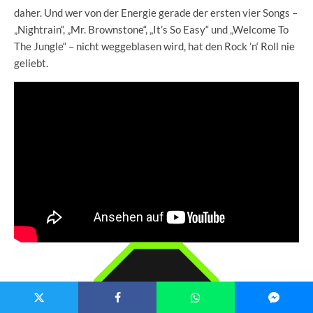
daher. Und wer von der Energie gerade der ersten vier Songs –
„Nightrain“, „Mr. Brownstone“, „It’s So Easy“ und „Welcome To
The Jungle“ – nicht weggeblasen wird, hat den Rock ’n‘ Roll nie
geliebt.
8