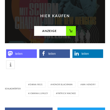
HIER KAUFEN
ANZEIGE
teilen
teilen
teilen
DIANA RIGG
HONOR BLACKMAN
IAN HENDRY
SCHLAGWÖRTER
JOANNA LUMLEY
PATRICK MACNEE