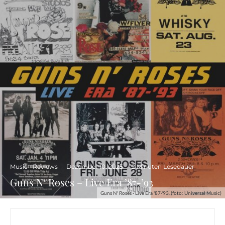
Music
Reviews
·
Dezember 10, 2025
·
2 Minuten Lesedauer
Guns N‘ Roses – Live Era ’87-’93
Guns N' Roses - Live Era '87-'93. (foto: Universal Music)