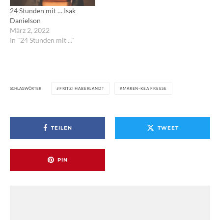
24 Stunden mit … Isak
Danielson
März 2, 2022
In "24 Stunden mit ..."
SCHLAGWÖRTER
FRITZI HABERLANDT
MAREN-KEA FREESE
TEILEN
TWEET
PIN