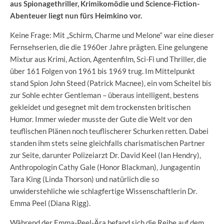
aus Spionagethriller, Krimikomödie und Science-Fiction-
Abenteuer liegt nun fürs Heimkino vor.
Keine Frage: Mit „Schirm, Charme und Melone“ war eine dieser
Fernsehserien, die die 1960er Jahre prägten. Eine gelungene
Mixtur aus Krimi, Action, Agentenfilm, Sci-Fi und Thriller, die
über 161 Folgen von 1961 bis 1969 trug. Im Mittelpunkt
stand Spion John Steed (Patrick Macnee), ein vom Scheitel bis
zur Sohle echter Gentleman – überaus intelligent, bestens
gekleidet und gesegnet mit dem trockensten britischen
Humor. Immer wieder musste der Gute die Welt vor den
teuflischen Plänen noch teuflischerer Schurken retten. Dabei
standen ihm stets seine gleichfalls charismatischen Partner
zur Seite, darunter Polizeiarzt Dr. David Keel (Ian Hendry),
Anthropologin Cathy Gale (Honor Blackman), Jungagentin
Tara King (Linda Thorson) und natürlich die so
unwiderstehliche wie schlagfertige Wissenschaftlerin Dr.
Emma Peel (Diana Rigg).
Während der Emma-Peel-Ära befand sich die Reihe auf dem