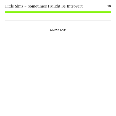
Little Simz – Sometimes I Might Be Introvert
10
ANZEIGE