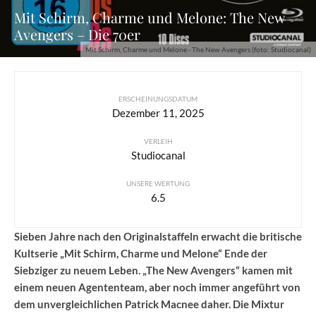
Mit Schirm, Charme und Melone: The New
Avengers – Die 70er
Mit Schirm, Charme und Melone - The New Avengers (foto: Studiocanal)
ERSCHEINUNGSDATUM
Dezember 11, 2025
VERLEIH
Studiocanal
UNSERE WERTUNG
6.5
Sieben Jahre nach den Originalstaffeln erwacht die britische
Kultserie „Mit Schirm, Charme und Melone“ Ende der
Siebziger zu neuem Leben. „The New Avengers“ kamen mit
einem neuen Agententeam, aber noch immer angeführt von
dem unvergleichlichen Patrick Macnee daher. Die Mixtur