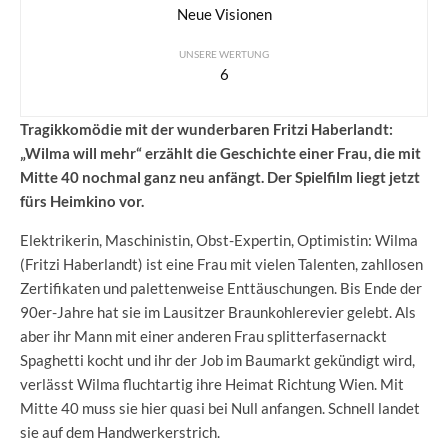
Neue Visionen
UNSERE WERTUNG
6
Tragikkomödie mit der wunderbaren Fritzi Haberlandt:
„Wilma will mehr“ erzählt die Geschichte einer Frau, die mit
Mitte 40 nochmal ganz neu anfängt. Der Spielfilm liegt jetzt
fürs Heimkino vor.
Elektrikerin, Maschinistin, Obst-Expertin, Optimistin: Wilma
(Fritzi Haberlandt) ist eine Frau mit vielen Talenten, zahllosen
Zertifikaten und palettenweise Enttäuschungen. Bis Ende der
90er-Jahre hat sie im Lausitzer Braunkohlerevier gelebt. Als
aber ihr Mann mit einer anderen Frau splitterfasernackt
Spaghetti kocht und ihr der Job im Baumarkt gekündigt wird,
verlässt Wilma fluchtartig ihre Heimat Richtung Wien. Mit
Mitte 40 muss sie hier quasi bei Null anfangen. Schnell landet
sie auf dem Handwerkerstrich.