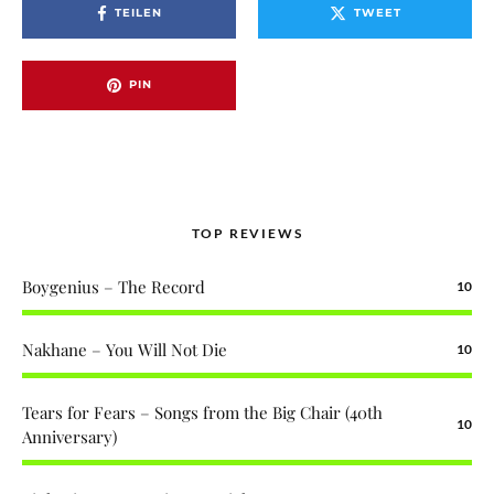
TEILEN
TWEET
PIN
TOP REVIEWS
Boygenius – The Record
10
Nakhane – You Will Not Die
10
Tears for Fears – Songs from the Big Chair (40th
10
Anniversary)