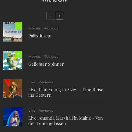
ZEEN WIDGET
0
Movies
Reviews
Palästina 36
7
Movies
Reviews
Geliebter Spinner
Live
Reviews
Live: Paul Young in Alzey – Eine Reise
ins Gestern
Live
Reviews
Live: Amanda Marshall in Mainz – Von
der Leine gelassen