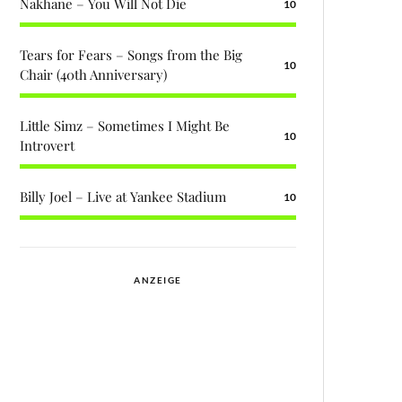
Nakhane – You Will Not Die
10
Tears for Fears – Songs from the Big
10
Chair (40th Anniversary)
Little Simz – Sometimes I Might Be
10
Introvert
Billy Joel – Live at Yankee Stadium
10
ANZEIGE