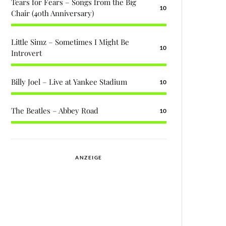
Tears for Fears – Songs from the Big
10
Chair (40th Anniversary)
Little Simz – Sometimes I Might Be
10
Introvert
Billy Joel – Live at Yankee Stadium
10
The Beatles – Abbey Road
10
ANZEIGE