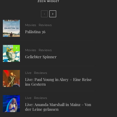
ZEEN WIDGET
Movies
Reviews
Palästina 36
7
Movies
Reviews
Geliebter Spinner
Live
Reviews
Live: Paul Young in Alzey – Eine Reise
ins Gestern
Live
Reviews
Live: Amanda Marshall in Mainz – Von
der Leine gelassen