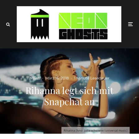
News
·
März 16, 2018
·
1 Minute Lesedauer
Rihanna legt sich mit
Snapchat an
Rihanna (foto: julia schoierer/universal music)