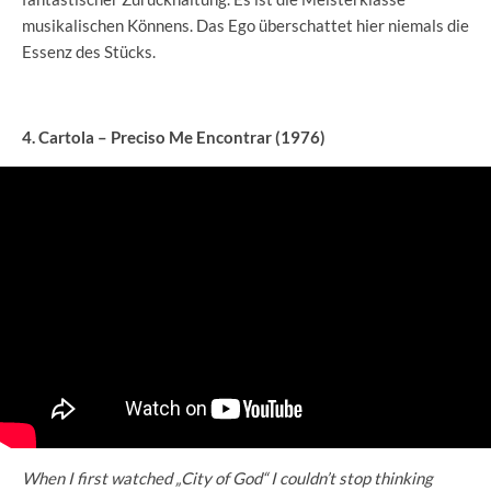
musikalischen Könnens. Das Ego überschattet hier niemals die
Essenz des Stücks.
4. Cartola – Preciso Me Encontrar (1976)
When I first watched „City of God“ I couldn’t stop thinking