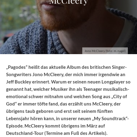
Jono McCleery (foto: m. nagel)
„Pagodes“ heißt das aktuelle Album des britischen Singer-
Songwriters Jono McCleery, der mich immer irgendwie an
Jeff Buckley erinnert. Warum er seinen neuen Longplayer so
genannt hat, welcher Musiker ihn als Teenager musikalisch-
emotional schwer mitnahm und welchen Song aus „City of
God“ er immer töfte fand, das erzählt uns McCleery, der
übrigens taub geboren und erst seit seinem fünften
Lebensjahr hören kann, in unserer neuen „My Soundtrack“-
Episode. McCleery kommt übrigens im März auf
Deutschland-Tour (Termine am Fuß des Artikels).