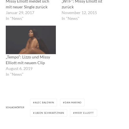
Missy Elliott meldet sich
„WTF“: Missy Elliott ist
mit neuer Single zurück
zurück
Januar 29, 2017
November 12, 2015
In "News"
In "News"
„Tempo“: Lizzo und Missy
Elliott mit neuem Clip
August 6, 2019
In "News"
ALEC BALDWIN
DAN MARINO
SCHLAGWÖRTER
JASON SCHWARTZMAN
MISSY ELLIOTT