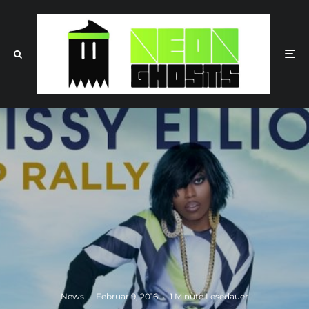
News
·
Februar 9, 2016
·
1 Minute Lesedauer