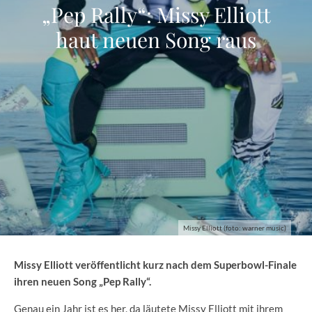
„Pep Rally“: Missy Elliott
haut neuen Song raus
Missy Elliott (foto: warner music)
Missy Elliott veröffentlicht kurz nach dem Superbowl-Finale
ihren neuen Song „Pep Rally“.
Genau ein Jahr ist es her, da läutete Missy Elliott mit ihrem