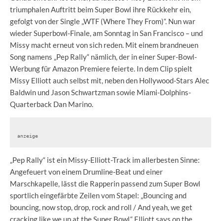
triumphalen Auftritt beim Super Bowl ihre Rückkehr ein,
gefolgt von der Single „WTF (Where They From)“. Nun war
wieder Superbowl-Finale, am Sonntag in San Francisco – und
Missy macht erneut von sich reden. Mit einem brandneuen
Song namens „Pep Rally“ nämlich, der in einer Super-Bowl-
Werbung für Amazon Premiere feierte. In dem Clip spielt
Missy Elliott auch selbst mit, neben den Hollywood-Stars Alec
Baldwin und Jason Schwartzman sowie Miami-Dolphins-
Quarterback Dan Marino.
anzeige
„Pep Rally“ ist ein Missy-Elliott-Track im allerbesten Sinne:
Angefeuert von einem Drumline-Beat und einer
Marschkapelle, lässt die Rapperin passend zum Super Bowl
sportlich eingefärbte Zeilen vom Stapel: „Bouncing and
bouncing, now stop, drop, rock and roll / And yeah, we get
cracking like we up at the Super Bowl,“ Elliott says on the