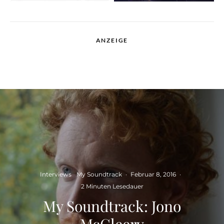
ANZEIGE
Interviews
My Soundtrack
·
Februar 8, 2016
·
2 Minuten Lesedauer
My Soundtrack: Jono
McCleery