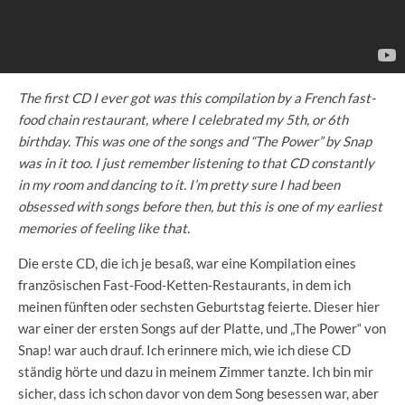
The first CD I ever got was this compilation by a French fast-
food chain restaurant, where I celebrated my 5th, or 6th
birthday. This was one of the songs and “The Power” by Snap
was in it too. I just remember listening to that CD constantly
in my room and dancing to it. I’m pretty sure I had been
obsessed with songs before then, but this is one of my earliest
memories of feeling like that.
Die erste CD, die ich je besaß, war eine Kompilation eines
französischen Fast-Food-Ketten-Restaurants, in dem ich
meinen fünften oder sechsten Geburtstag feierte. Dieser hier
war einer der ersten Songs auf der Platte, und „The Power“ von
Snap! war auch drauf. Ich erinnere mich, wie ich diese CD
ständig hörte und dazu in meinem Zimmer tanzte. Ich bin mir
sicher, dass ich schon davor von dem Song besessen war, aber