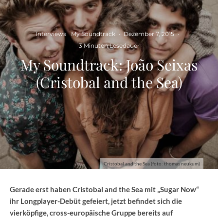
Interviews
My Soundtrack
·
Dezember 7, 2015
·
3 Minuten Lesedauer
My Soundtrack: João Seixas
(Cristobal and the Sea)
Cristobal and the Sea (foto: thomas neukum)
Gerade erst haben Cristobal and the Sea mit „Sugar Now“
ihr Longplayer-Debüt gefeiert, jetzt befindet sich die
vierköpfige, cross-europäische Gruppe bereits auf