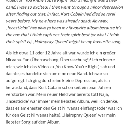
band. I was so excited! I then went through a minor depression
after finding out that, in fact, Kurt Cobain had died several
years before. My new hero was already dead! Anyway,
„Incesticide“ has always been my favourite album because it’s
the one that I think captures their spirit best (or what I think
their spirit is). „Hairspray Queen“ might be my favourite song.
Als ich etwa 11 oder 12 Jahre alt war, wurde ich ein großer
Nirvana-Fan (Überraschung, Überraschung!)! Ich erinnere
mich, wie ich das Video zu „You Know You’re Right) sah und
dachte, es handelte sich um eine neue Band. Ich war so
aufgeregt. Ich ging durch eine kleine Depression, als ich
herausfand, dass Kurt Cobain schon seit ein paar Jahren
verstorben war. Mein neuer Held war bereits tot! Naja,
„Incesticide“ war immer mein liebstes Album, weil ich denke,
dass es am ehesten den Geist Nirvanas einfängt (oder was ich
für den Geist Nirvanas halte). „Hairspray Queen“ war mein
liebster Song auf dem Album.