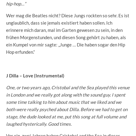
hip-hop…”
Wer mag die Beatles nicht? Diese Jungs rockten so sehr. Es ist
unglaublich, dass sie jemals existiert haben sollen. Ich
erinnere mich daran, mal im Garten gewesen zu sein, in den
frühen Morgenstunden, und diesen Song gehört zu haben, als
ein Kumpel von mir sagte: „Junge … Die haben sogar den Hip
Hop erfunden.“
J Dilla – Love (Instrumental)
One, or two years ago, Cristobal and the Sea played this venue
in London and we really got along with the sound guy. I spent
some time talking to him about music that we liked and we
both were really psyched about Dilla. Before we had to get on
stage, the dude looked at me, put this song at full volume and
laughed hysterically. Good times.
Vor ein, zwei Jahren haben Cristobal and the Sea in dieser