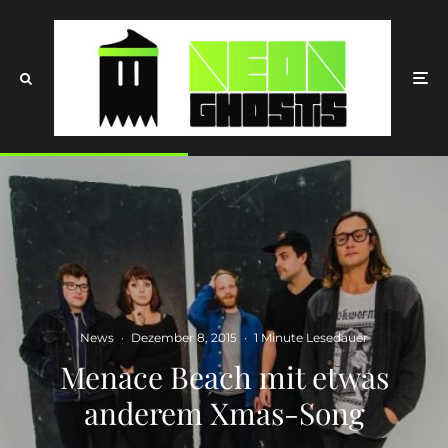
News
·
Dezember 8, 2015
·
1 Minute Lesedauer
Menace Beach mit etwas
anderem Xmas-Song