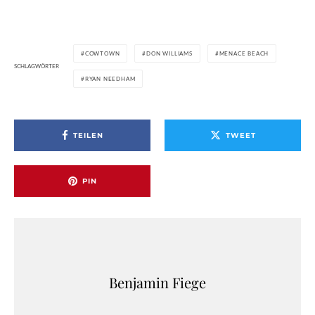
COWTOWN
DON WILLIAMS
MENACE BEACH
SCHLAGWÖRTER
RYAN NEEDHAM
TEILEN
TWEET
PIN
Benjamin Fiege