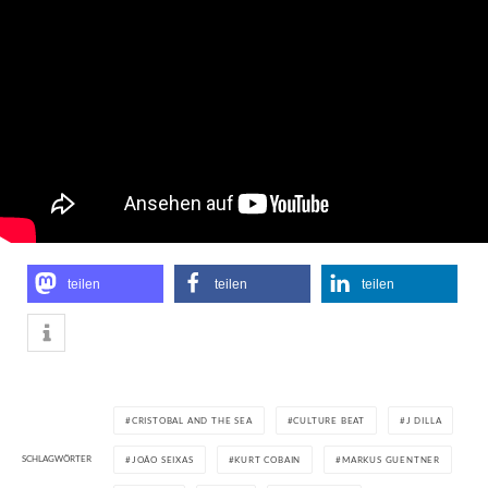
teilen
teilen
teilen
CRISTOBAL AND THE SEA
CULTURE BEAT
J DILLA
SCHLAGWÖRTER
JOÃO SEIXAS
KURT COBAIN
MARKUS GUENTNER