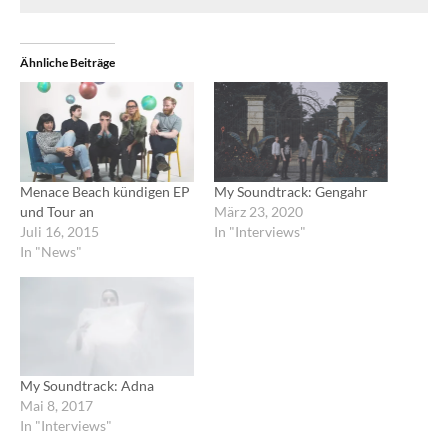
Ähnliche Beiträge
Menace Beach kündigen EP
My Soundtrack: Gengahr
und Tour an
März 23, 2020
Juli 16, 2015
In "Interviews"
In "News"
My Soundtrack: Adna
Mai 8, 2017
In "Interviews"