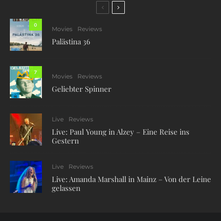
0
Movies
Reviews
Palästina 36
7
Movies
Reviews
Geliebter Spinner
Live
Reviews
Live: Paul Young in Alzey – Eine Reise ins
Gestern
Live
Reviews
Live: Amanda Marshall in Mainz – Von der Leine
gelassen