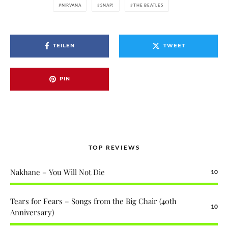
NIRVANA
SNAP!
THE BEATLES
TEILEN
TWEET
PIN
TOP REVIEWS
Nakhane – You Will Not Die
10
Tears for Fears – Songs from the Big Chair (40th
10
Anniversary)