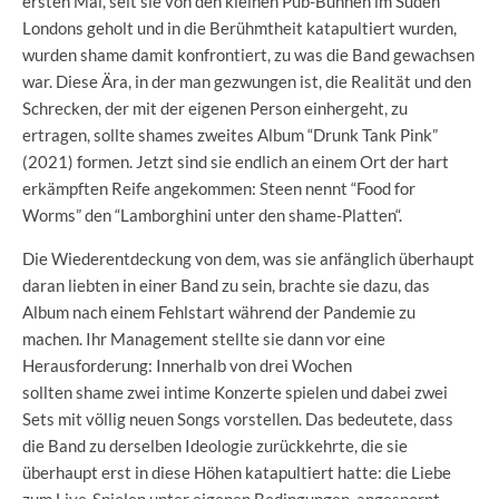
ersten Mal, seit sie von den kleinen Pub-Bühnen im Süden
Londons geholt und in die Berühmtheit katapultiert wurden,
wurden shame damit konfrontiert, zu was die Band gewachsen
war. Diese Ära, in der man gezwungen ist, die Realität und den
Schrecken, der mit der eigenen Person einhergeht, zu
ertragen, sollte shames zweites Album “Drunk Tank Pink”
(2021) formen. Jetzt sind sie endlich an einem Ort der hart
erkämpften Reife angekommen: Steen nennt “Food for
Worms” den “Lamborghini unter den shame-Platten“.
Die Wiederentdeckung von dem, was sie anfänglich überhaupt
daran liebten in einer Band zu sein, brachte sie dazu, das
Album nach einem Fehlstart während der Pandemie zu
machen. Ihr Management stellte sie dann vor eine
Herausforderung: Innerhalb von drei Wochen
sollten shame zwei intime Konzerte spielen und dabei zwei
Sets mit völlig neuen Songs vorstellen. Das bedeutete, dass
die Band zu derselben Ideologie zurückkehrte, die sie
überhaupt erst in diese Höhen katapultiert hatte: die Liebe
zum Live-Spielen unter eigenen Bedingungen, angespornt