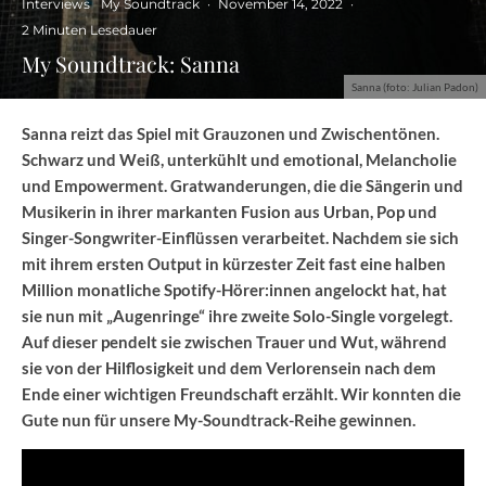
Interviews
My Soundtrack
·
November 14, 2022
·
2 Minuten Lesedauer
My Soundtrack: Sanna
Sanna (foto: Julian Padon)
Sanna reizt das Spiel mit Grauzonen und Zwischentönen.
Schwarz und Weiß, unterkühlt und emotional, Melancholie
und Empowerment. Gratwanderungen, die die Sängerin und
Musikerin in ihrer markanten Fusion aus Urban, Pop und
Singer-Songwriter-Einflüssen verarbeitet. Nachdem sie sich
mit ihrem ersten Output in kürzester Zeit fast eine halben
Million monatliche Spotify-Hörer:innen angelockt hat, hat
sie nun mit „Augenringe“ ihre zweite Solo-Single vorgelegt.
Auf dieser pendelt sie zwischen Trauer und Wut, während
sie von der Hilflosigkeit und dem Verlorensein nach dem
Ende einer wichtigen Freundschaft erzählt. Wir konnten die
Gute nun für unsere My-Soundtrack-Reihe gewinnen.