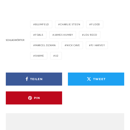
BLUMFELD
CHARLIE STEEN
FLOOD
FOALS
JAMES HUMBY
LOU REED
SCHLAGWÖRTER
MARCEL DZAMA
NICK CAVE
PJ HARVEY
SHAME
U2
TEILEN
TWEET
PIN