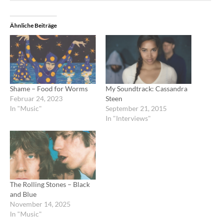
Ähnliche Beiträge
Shame – Food for Worms
My Soundtrack: Cassandra
Februar 24, 2023
Steen
In "Music"
September 21, 2015
In "Interviews"
The Rolling Stones – Black
and Blue
November 14, 2025
In "Music"