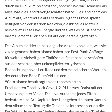
durch ihr Publikum. So entstand „
Food for Worms
“ schneller als
alles, was die Band zuvor geschaffen hatte. Die Band nahm das
Album auf, während sie auf Festivals in ganz Europa spielte,
beflügelt von der starken Reaktion, die ihr neues Material
hervorrief. Diese Live-Energie und das, was es heißt, shame in
ihrem Element zu erleben, ist auf der Platte eingefangen.
Das Album markiert eine klangliche Abkehr von allem, was sie
zuvor gemacht haben. shame haben ihre Post-Punk-Anfänge
für weitaus vielseitigere Einflüsse aufgegeben und schöpfen
aus den scharfen, aber unkomplizierten lyrischen
Beobachtungen von Lou Reed und den melodischeren Werken
der deutschen Band Blumfeld aus den
90ern. shame beauftragten den renommierten
Produzenten Flood (Nick Cave, U2, PJ Harvey, Foals) mit der
Umsetzung ihrer Vision. Die Live-Aufnahme jedes Titels
bedeutete eine Art Kapitulation: Hier geben die rauen Kanten
dem Album seine Textur; die Fehler sind interessanter als die
Perfektion. In gewisser Weise erinnert das so an den Titel des