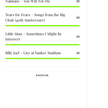
Nakhane – You Will Not Die
10
Tears for Fears – Songs from the Big
10
Chair (40th Anniversary)
Little Simz – Sometimes I Might Be
10
Introvert
Billy Joel – Live at Yankee Stadium
10
ANZEIGE