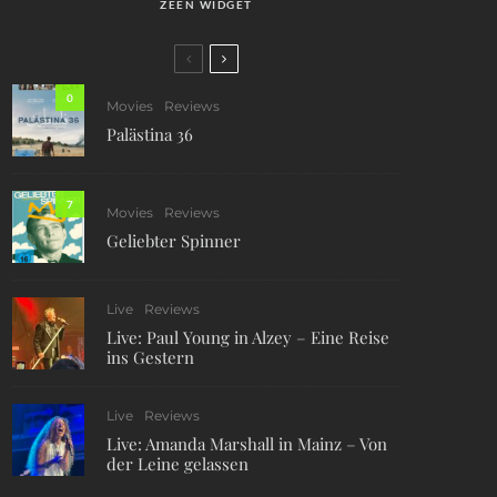
ZEEN WIDGET
0
Movies
Reviews
Palästina 36
7
Movies
Reviews
Geliebter Spinner
Live
Reviews
Live: Paul Young in Alzey – Eine Reise
ins Gestern
Live
Reviews
Live: Amanda Marshall in Mainz – Von
der Leine gelassen