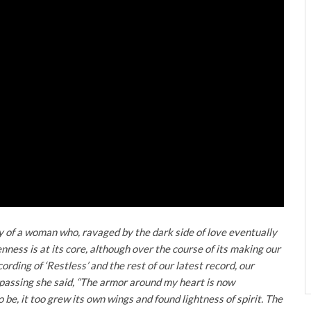
ory of a woman who, ravaged by the dark side of love eventually
ess is at its core, although over the course of its making our
ording of ‘Restless’ and the rest of our latest record, our
 passing she said, “The armor around my heart is now
 be, it too grew its own wings and found lightness of spirit. The