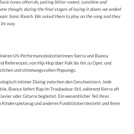
osie tunes often do, pairing bitter-sweet, sunshine and
ne though; during the final stages of laying it down, we ended
 epic Sonic Ranch. We asked them to play on the song and they
 its way.
plinären US-Performancekünstlerinnen Sierra und Bianca
nd Referenzen, von Hip-Hop über Folk bis hin zu Oper, und
slichen und stimmungsvollen Popsongs.
ologisch intimer Dialog zwischen den Geschwistern. Jede
e. Bianca liefert Rap im Troubadour-Stil, während Sierra oft
avier oder Gitarre begleitet. Ein wesentlicher Teil ihres
em Kinderspielzeug und anderen Fundstücken besteht und ihren