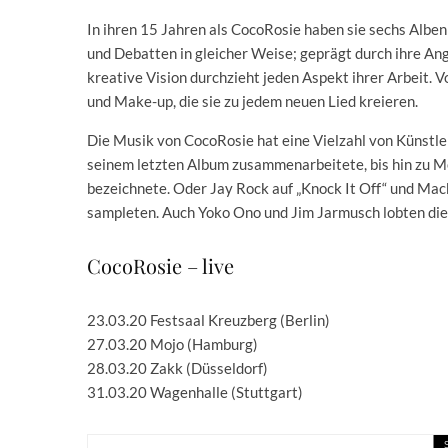
In ihren 15 Jahren als CocoRosie haben sie sechs Alben
und Debatten in gleicher Weise; geprägt durch ihre Angs
kreative Vision durchzieht jeden Aspekt ihrer Arbeit.
und Make-up, die sie zu jedem neuen Lied kreieren.
Die Musik von CocoRosie hat eine Vielzahl von Künstler
seinem letzten Album zusammenarbeitete, bis hin zu Me
bezeichnete. Oder Jay Rock auf „Knock It Off“ und Mac
sampleten. Auch Yoko Ono und Jim Jarmusch lobten die
CocoRosie – live
23.03.20 Festsaal Kreuzberg (Berlin)
27.03.20 Mojo (Hamburg)
28.03.20 Zakk (Düsseldorf)
31.03.20 Wagenhalle (Stuttgart)