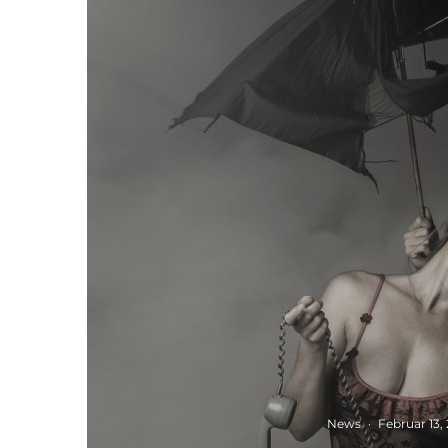
News
·
Februar 13,