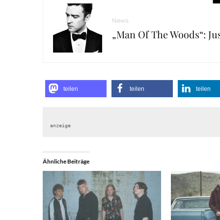
News
„Man Of The Woods“: Ju
teilen
teilen
teilen
anzeige
Ähnliche Beiträge