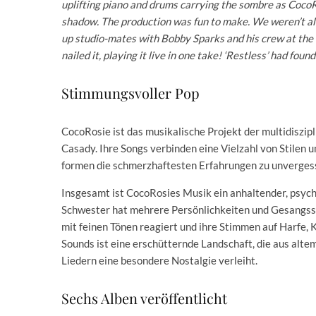
uplifting piano and drums carrying the sombre as CocoR
shadow. The production was fun to make. We weren’t alo
up studio-mates with Bobby Sparks and his crew at the
nailed it, playing it live in one take! ‘Restless’ had found
Stimmungsvoller Pop
CocoRosie ist das musikalische Projekt der multidiszi
Casady. Ihre Songs verbinden eine Vielzahl von Stilen u
formen die schmerzhaftesten Erfahrungen zu unverges
Insgesamt ist CocoRosies Musik ein anhaltender, psych
Schwester hat mehrere Persönlichkeiten und Gesangsstil
mit feinen Tönen reagiert und ihre Stimmen auf Harfe, Kl
Sounds ist eine erschütternde Landschaft, die aus alt
Liedern eine besondere Nostalgie verleiht.
Sechs Alben veröffentlicht