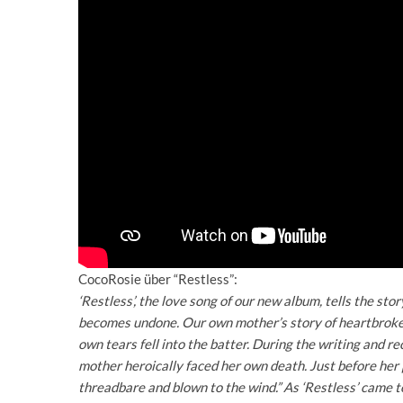
CocoRosie über “Restless”:
‘Restless’, the love song of our new album, tells the st
becomes undone. Our own mother’s story of heartbrokenn
own tears fell into the batter. During the writing and rec
mother heroically faced her own death. Just before her
threadbare and blown to the wind.” As ‘Restless’ came to